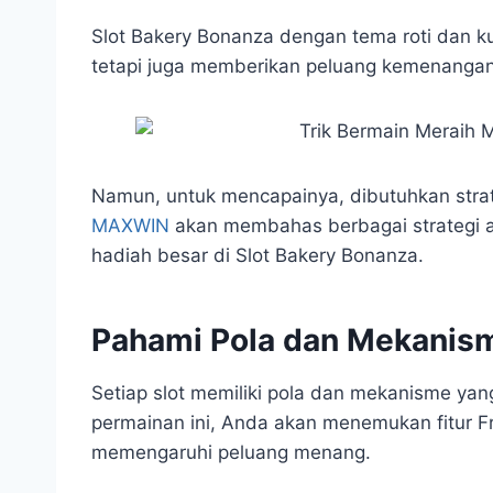
h
a
e
e
k
i
a
c
s
l
y
n
Slot Bakery Bonanza dengan tema roti dan ku
t
e
s
e
p
e
tetapi juga memberikan peluang kemenangan
s
b
e
g
e
A
o
n
r
p
o
g
a
p
k
e
m
r
Namun, untuk mencapainya, dibutuhkan strat
MAXWIN
akan membahas berbagai strategi 
hadiah besar di Slot Bakery Bonanza.
Pahami Pola dan Mekanis
Setiap slot memiliki pola dan mekanisme ya
permainan ini, Anda akan menemukan fitur Fr
memengaruhi peluang menang.