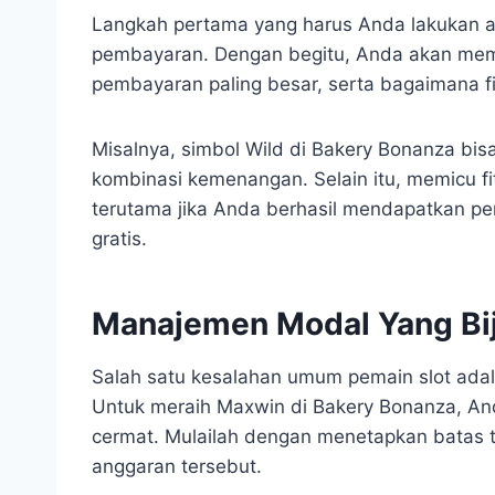
Langkah pertama yang harus Anda lakukan ad
pembayaran. Dengan begitu, Anda akan me
pembayaran paling besar, serta bagaimana fi
Misalnya, simbol Wild di Bakery Bonanza bis
kombinasi kemenangan. Selain itu, memicu fi
terutama jika Anda berhasil mendapatkan pe
gratis.
Manajemen Modal Yang Bi
Salah satu kesalahan umum pemain slot ada
Untuk meraih Maxwin di Bakery Bonanza, And
cermat. Mulailah dengan menetapkan batas t
anggaran tersebut.