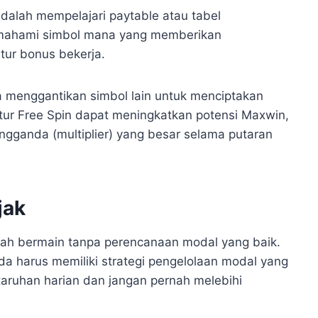
alah mempelajari paytable atau tabel
mahami simbol mana yang memberikan
tur bonus bekerja.
a menggantikan simbol lain untuk menciptakan
tur Free Spin dapat meningkatkan potensi Maxwin,
ngganda (multiplier) yang besar selama putaran
jak
lah bermain tanpa perencanaan modal yang baik.
a harus memiliki strategi pengelolaan modal yang
aruhan harian dan jangan pernah melebihi