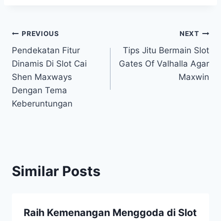
Post
PREVIOUS
NEXT
Pendekatan Fitur
Tips Jitu Bermain Slot
navigation
Dinamis Di Slot Cai
Gates Of Valhalla Agar
Shen Maxways
Maxwin
Dengan Tema
Keberuntungan
Similar Posts
Raih Kemenangan Menggoda di Slot