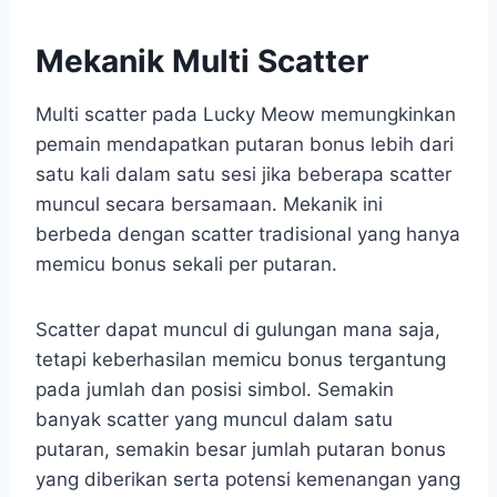
Mekanik Multi Scatter
Multi scatter pada Lucky Meow memungkinkan
pemain mendapatkan putaran bonus lebih dari
satu kali dalam satu sesi jika beberapa scatter
muncul secara bersamaan. Mekanik ini
berbeda dengan scatter tradisional yang hanya
memicu bonus sekali per putaran.
Scatter dapat muncul di gulungan mana saja,
tetapi keberhasilan memicu bonus tergantung
pada jumlah dan posisi simbol. Semakin
banyak scatter yang muncul dalam satu
putaran, semakin besar jumlah putaran bonus
yang diberikan serta potensi kemenangan yang