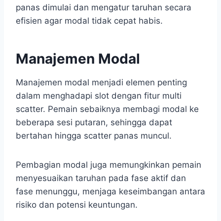
panas dimulai dan mengatur taruhan secara
efisien agar modal tidak cepat habis.
Manajemen Modal
Manajemen modal menjadi elemen penting
dalam menghadapi slot dengan fitur multi
scatter. Pemain sebaiknya membagi modal ke
beberapa sesi putaran, sehingga dapat
bertahan hingga scatter panas muncul.
Pembagian modal juga memungkinkan pemain
menyesuaikan taruhan pada fase aktif dan
fase menunggu, menjaga keseimbangan antara
risiko dan potensi keuntungan.