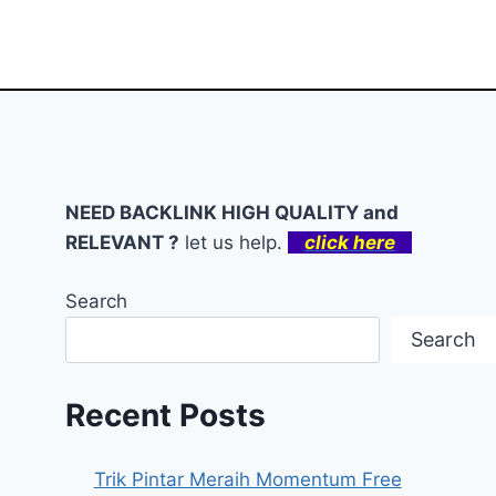
NEED BACKLINK HIGH QUALITY and
RELEVANT ?
let us help.
click here
Search
Search
Recent Posts
Trik Pintar Meraih Momentum Free