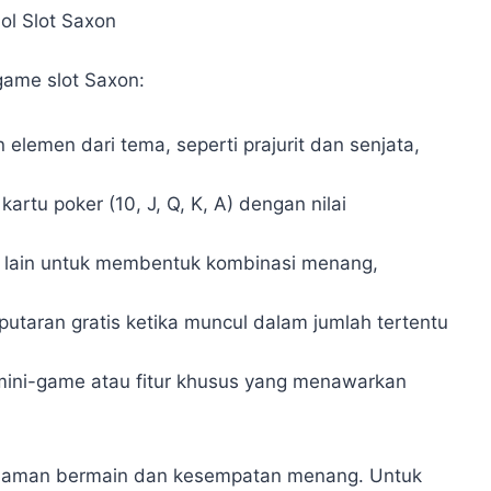
game slot Saxon:
 elemen dari tema, seperti prajurit dan senjata,
rtu poker (10, J, Q, K, A) dengan nilai
l lain untuk membentuk kombinasi menang,
putaran gratis ketika muncul dalam jumlah tertentu
ini-game atau fitur khusus yang menawarkan
alaman bermain dan kesempatan menang. Untuk