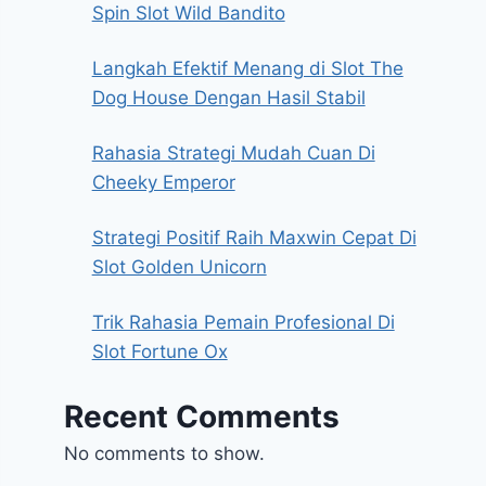
Spin Slot Wild Bandito
Langkah Efektif Menang di Slot The
Dog House Dengan Hasil Stabil
Rahasia Strategi Mudah Cuan Di
Cheeky Emperor
Strategi Positif Raih Maxwin Cepat Di
Slot Golden Unicorn
Trik Rahasia Pemain Profesional Di
Slot Fortune Ox
Recent Comments
No comments to show.