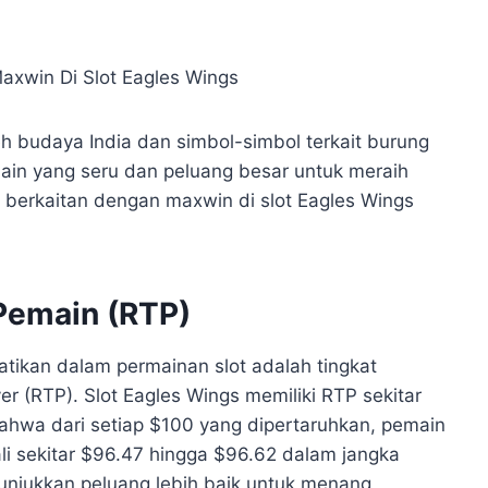
eh budaya India dan simbol-simbol terkait burung
ain yang seru dan peluang besar untuk meraih
g berkaitan dengan maxwin di slot Eagles Wings
Pemain (RTP)
hatikan dalam permainan slot adalah tingkat
r (RTP). Slot Eagles Wings memiliki RTP sekitar
hwa dari setiap $100 yang dipertaruhkan, pemain
 sekitar $96.47 hingga $96.62 dalam jangka
unjukkan peluang lebih baik untuk menang,