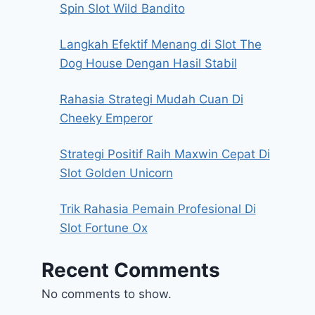
Spin Slot Wild Bandito
Langkah Efektif Menang di Slot The
Dog House Dengan Hasil Stabil
Rahasia Strategi Mudah Cuan Di
Cheeky Emperor
Strategi Positif Raih Maxwin Cepat Di
Slot Golden Unicorn
Trik Rahasia Pemain Profesional Di
Slot Fortune Ox
Recent Comments
No comments to show.