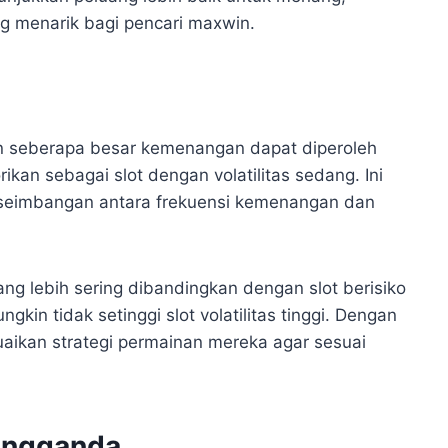
ng menarik bagi pencari maxwin.
dan seberapa besar kemenangan dapat diperoleh
ikan sebagai slot dengan volatilitas sedang. Ini
eseimbangan antara frekuensi kemenangan dan
 lebih sering dibandingkan dengan slot berisiko
gkin tidak setinggi slot volatilitas tinggi. Dengan
aikan strategi permainan mereka agar sesuai
Pengganda