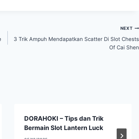
NEXT
e
3 Trik Ampuh Mendapatkan Scatter Di Slot Chests
Of Cai Shen
DORAHOKI – Tips dan Trik
Bermain Slot Lantern Luck