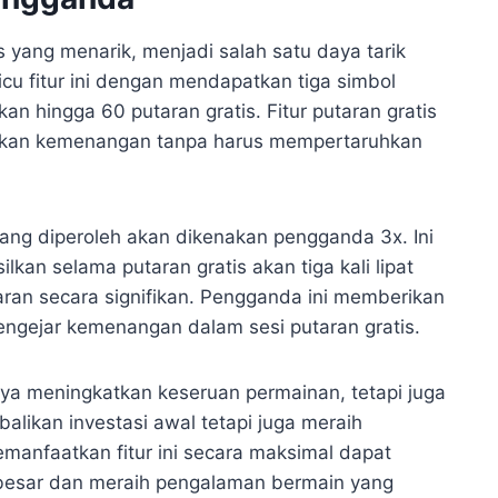
 yang menarik, menjadi salah satu daya tarik
u fitur ini dengan mendapatkan tiga simbol
an hingga 60 putaran gratis. Fitur putaran gratis
lkan kemenangan tanpa harus mempertaruhkan
ng diperoleh akan dikenakan pengganda 3x. Ini
kan selama putaran gratis akan tiga kali lipat
aran secara signifikan. Pengganda ini memberikan
engejar kemenangan dalam sesi putaran gratis.
anya meningkatkan keseruan permainan, tetapi juga
likan investasi awal tetapi juga meraih
anfaatkan fitur ini secara maksimal dapat
besar dan meraih pengalaman bermain yang