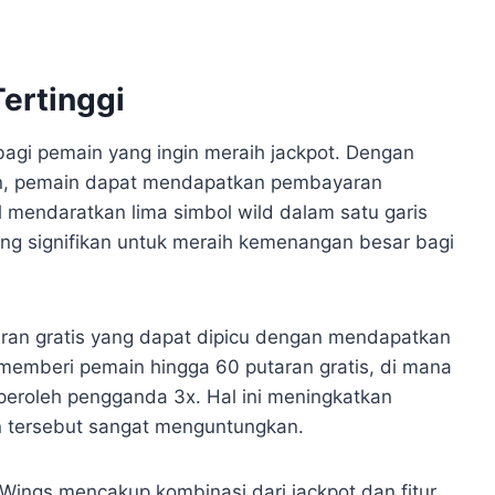
ertinggi
agi pemain yang ingin meraih jackpot. Dengan
nan, pemain dapat mendapatkan pembayaran
 mendaratkan lima simbol wild dalam satu garis
ng signifikan untuk meraih kemenangan besar bagi
putaran gratis yang dapat dipicu dengan mendapatkan
ini memberi pemain hingga 60 putaran gratis, di mana
roleh pengganda 3x. Hal ini meningkatkan
 tersebut sangat menguntungkan.
 Wings mencakup kombinasi dari jackpot dan fitur