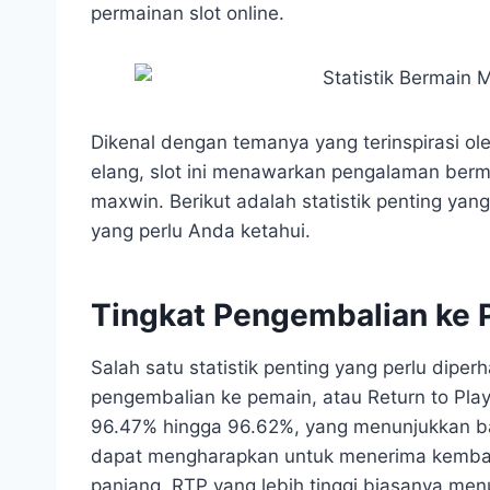
t
e
s
e
p
e
permainan slot online.
s
b
e
g
e
A
o
n
r
p
o
g
a
p
k
e
m
r
Dikenal dengan temanya yang terinspirasi ol
elang, slot ini menawarkan pengalaman berm
maxwin. Berikut adalah statistik penting yan
yang perlu Anda ketahui.
Tingkat Pengembalian ke 
Salah satu statistik penting yang perlu diper
pengembalian ke pemain, atau Return to Playe
96.47% hingga 96.62%, yang menunjukkan ba
dapat mengharapkan untuk menerima kembali
panjang. RTP yang lebih tinggi biasanya men