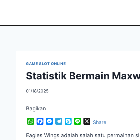
Skip
to
content
GAME SLOT ONLINE
Statistik Bermain Maxw
01/18/2025
Bagikan
W
F
M
T
S
L
X
Share
h
a
e
e
k
i
a
c
s
l
y
n
Eagles Wings adalah salah satu permainan s