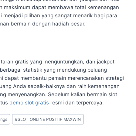
han maksimum dapat membawa total kemenangan
ini menjadi pilihan yang sangat menarik bagi para
aman bermain dengan hadiah besar.
 putaran gratis yang menguntungkan, dan jackpot
berbagai statistik yang mendukung peluang
ni dapat membantu pemain merencanakan strategi
eluang Anda sebaik-baiknya dan raih kemenangan
ng menyenangkan. Sebelum kalian bermain slot
itus
demo slot gratis
resmi dan terpercaya.
ings
#
SLOT ONLINE POSITIF MAXWIN