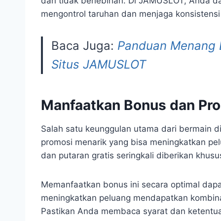
dan tidak berlebihan. Di JAMUSLOT, Anda d
mengontrol taruhan dan menjaga konsistensi 
Baca Juga:
Panduan Menang Be
Situs JAMUSLOT
Manfaatkan Bonus dan Pr
Salah satu keunggulan utama dari bermain
promosi menarik yang bisa meningkatkan pe
dan putaran gratis seringkali diberikan khusu
Memanfaatkan bonus ini secara optimal da
meningkatkan peluang mendapatkan kombinas
Pastikan Anda membaca syarat dan ketentua