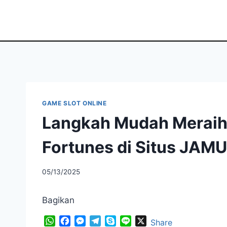
Skip
to
content
GAME SLOT ONLINE
Langkah Mudah Meraih
Fortunes di Situs JAM
05/13/2025
Bagikan
W
F
M
T
S
L
X
Share