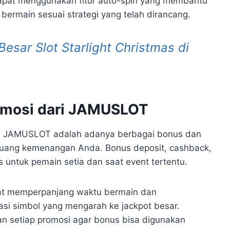
apat menggunakan fitur auto-spin yang membantu
bermain sesuai strategi yang telah dirancang.
sar Slot Starlight Christmas di
omosi dari JAMUSLOT
 di JAMUSLOT adalah adanya berbagai bonus dan
luang kemenangan Anda. Bonus deposit, cashback,
s untuk pemain setia dan saat event tertentu.
pat memperpanjang waktu bermain dan
i simbol yang mengarah ke jackpot besar.
n setiap promosi agar bonus bisa digunakan