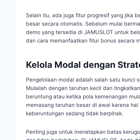
Selain itu, ada juga fitur progresif yang jik
besar secara otomatis. Sebelum mulai berma
demo yang tersedia di JAMUSLOT untuk bel
dan cara memanfaatkan fitur bonus secara m
Kelola Modal dengan Strate
Pengelolaan modal adalah salah satu kunci
Mulailah dengan taruhan kecil dan tingkatk
beruntung atau ketika pola kemenangan mula
memasang taruhan besar di awal karena hal 
keberuntungan sedang tidak berpihak.
Penting juga untuk menetapkan batas kerug