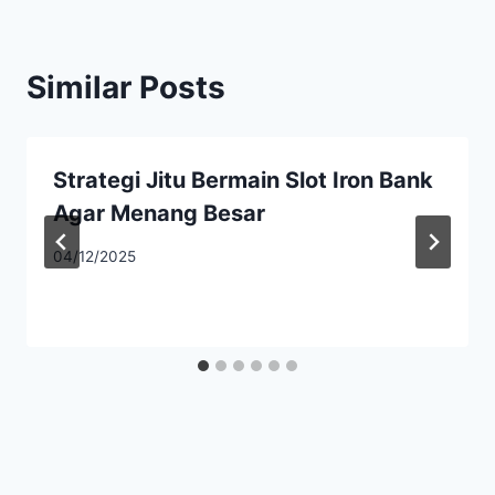
Similar Posts
Strategi Jitu Bermain Slot Iron Bank
Agar Menang Besar
04/12/2025