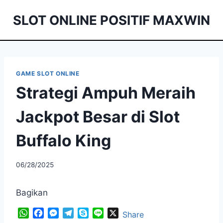
Skip
SLOT ONLINE POSITIF MAXWIN
to
content
GAME SLOT ONLINE
Strategi Ampuh Meraih
Jackpot Besar di Slot
Buffalo King
06/28/2025
Bagikan
W
F
M
T
S
L
X
Share