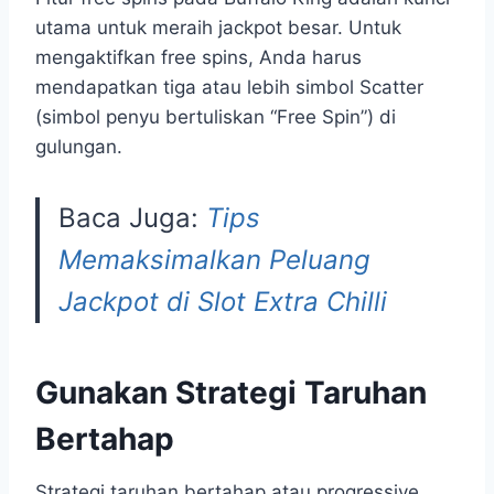
utama untuk meraih jackpot besar. Untuk
mengaktifkan free spins, Anda harus
mendapatkan tiga atau lebih simbol Scatter
(simbol penyu bertuliskan “Free Spin”) di
gulungan.
Baca Juga:
Tips
Memaksimalkan Peluang
Jackpot di Slot Extra Chilli
Gunakan Strategi Taruhan
Bertahap
Strategi taruhan bertahap atau progressive