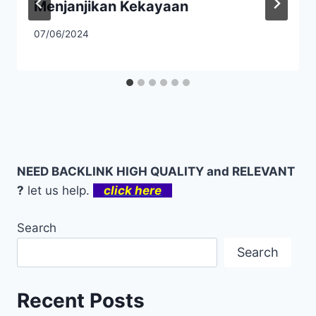
Menjanjikan Kekayaan
07/06/2024
NEED BACKLINK HIGH QUALITY and RELEVANT
?
let us help.
click here
Search
Search
Recent Posts