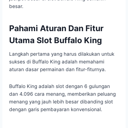
besar.
Pahami Aturan Dan Fitur
Utama Slot Buffalo King
Langkah pertama yang harus dilakukan untuk
sukses di Buffalo King adalah memahami
aturan dasar permainan dan fitur-fiturnya.
Buffalo King adalah slot dengan 6 gulungan
dan 4.096 cara menang, memberikan peluang
menang yang jauh lebih besar dibanding slot
dengan garis pembayaran konvensional.