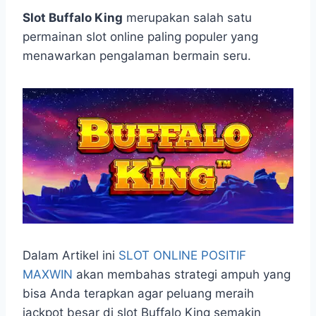
h
a
e
e
k
i
a
c
s
l
y
n
Slot Buffalo King
merupakan salah satu
t
e
s
e
p
e
permainan slot online paling populer yang
s
b
e
g
e
menawarkan pengalaman bermain seru.
A
o
n
r
p
o
g
a
p
k
e
m
r
Dalam Artikel ini
SLOT ONLINE POSITIF
MAXWIN
akan membahas strategi ampuh yang
bisa Anda terapkan agar peluang meraih
jackpot besar di slot Buffalo King semakin