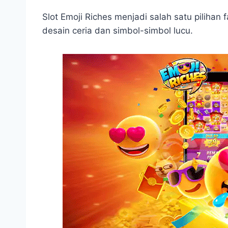
h
a
e
e
k
i
a
c
s
l
y
n
Slot Emoji Riches menjadi salah satu pilihan 
t
e
s
e
p
e
desain ceria dan simbol-simbol lucu.
s
b
e
g
e
A
o
n
r
p
o
g
a
p
k
e
m
r