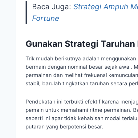
Baca Juga:
Strategi Ampuh Me
Fortune
Gunakan Strategi Taruhan
Trik mudah berikutnya adalah menggunakan s
bermain dengan nominal besar sejak awal. M
permainan dan melihat frekuensi kemuncula
stabil, barulah tingkatkan taruhan secara 
Pendekatan ini terbukti efektif karena menj
pemain untuk memahami ritme permainan. Ba
seperti ini agar tidak kehabisan modal terlal
putaran yang berpotensi besar.