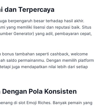
mi dan Terpercaya
a berpengaruh besar terhadap hasil akhir.
mi yang memiliki lisensi dan reputasi baik. Situs
mber Generator) yang adil, pembayaran cepat,
kan bonus tambahan seperti cashback, welcome
ah saldo permainanmu. Dengan memilih platform
tapi juga mendapatkan nilai lebih dari setiap
 Dengan Pola Konsisten
enang di slot Emoji Riches. Banyak pemain yang