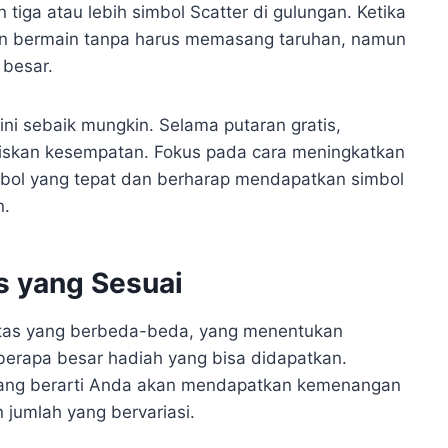
 tiga atau lebih simbol Scatter di gulungan. Ketika
an bermain tanpa harus memasang taruhan, namun
besar.
ni sebaik mungkin. Selama putaran gratis,
iskan kesempatan. Fokus pada cara meningkatkan
bol yang tepat dan berharap mendapatkan simbol
n.
as yang Sesuai
tilitas yang berbeda-beda, yang menentukan
erapa besar hadiah yang bisa didapatkan.
, yang berarti Anda akan mendapatkan kemenangan
 jumlah yang bervariasi.