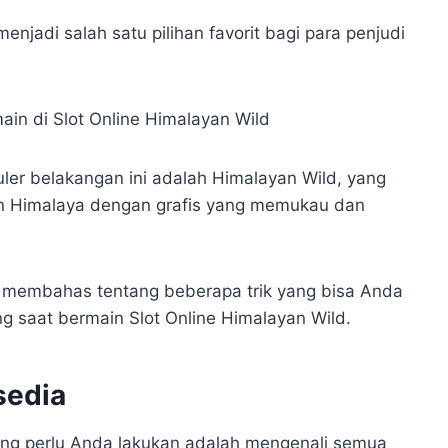
enjadi salah satu pilihan favorit bagi para penjudi
ler belakangan ini adalah Himalayan Wild, yang
 Himalaya dengan grafis yang memukau dan
membahas tentang beberapa trik yang bisa Anda
 saat bermain Slot Online Himalayan Wild.
sedia
ng perlu Anda lakukan adalah mengenali semua