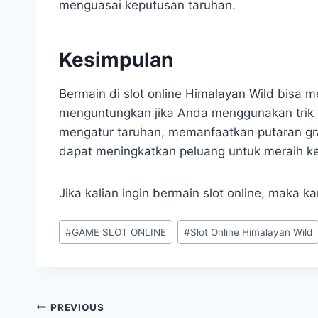
menguasai keputusan taruhan.
Kesimpulan
Bermain di slot online Himalayan Wild bis
menguntungkan jika Anda menggunakan trik 
mengatur taruhan, memanfaatkan putaran gra
dapat meningkatkan peluang untuk meraih 
Jika kalian ingin bermain slot online, maka
Post
#
GAME SLOT ONLINE
#
Slot Online Himalayan Wild
Tags:
Post
PREVIOUS