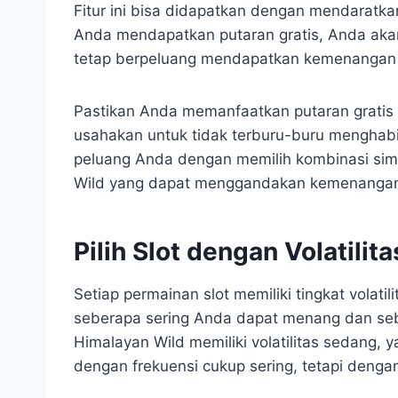
Fitur ini bisa didapatkan dengan mendaratkan
Anda mendapatkan putaran gratis, Anda ak
tetap berpeluang mendapatkan kemenangan 
Pastikan Anda memanfaatkan putaran gratis i
usahakan untuk tidak terburu-buru menghab
peluang Anda dengan memilih kombinasi sim
Wild yang dapat menggandakan kemenanga
Pilih Slot dengan Volatilit
Setiap permainan slot memiliki tingkat vola
seberapa sering Anda dapat menang dan seb
Himalayan Wild memiliki volatilitas sedang
dengan frekuensi cukup sering, tetapi dengan