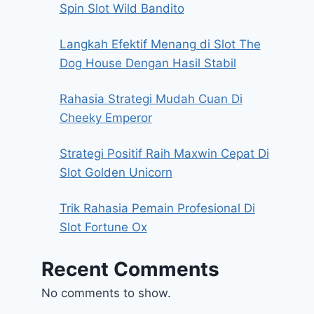
Spin Slot Wild Bandito
Langkah Efektif Menang di Slot The
Dog House Dengan Hasil Stabil
Rahasia Strategi Mudah Cuan Di
Cheeky Emperor
Strategi Positif Raih Maxwin Cepat Di
Slot Golden Unicorn
Trik Rahasia Pemain Profesional Di
Slot Fortune Ox
Recent Comments
No comments to show.