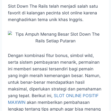
h
a
e
e
k
i
a
c
s
l
y
n
Slot Down The Rails telah menjadi salah satu
t
e
s
e
p
e
favorit di kalangan pecinta slot online karena
s
b
e
g
e
menghadirkan tema unik khas Inggris.
A
o
n
r
p
o
g
a
p
k
e
m
r
Dengan kombinasi fitur bonus, simbol wild,
serta sistem pembayaran menarik, permainan
ini memberi sensasi tersendiri bagi pemain
yang ingin meraih kemenangan besar. Namun,
untuk benar-benar mendapatkan hasil
maksimal, diperlukan strategi dan pemahaman
yang tepat. Berikut ini,
SLOT ONLINE POSITIF
MAXWIN
akan memberikan pembahasan
lengkap tentang tips ampuh agar bisa menang