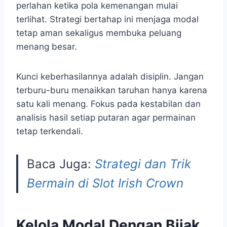
perlahan ketika pola kemenangan mulai
terlihat. Strategi bertahap ini menjaga modal
tetap aman sekaligus membuka peluang
menang besar.
Kunci keberhasilannya adalah disiplin. Jangan
terburu-buru menaikkan taruhan hanya karena
satu kali menang. Fokus pada kestabilan dan
analisis hasil setiap putaran agar permainan
tetap terkendali.
Baca Juga:
Strategi dan Trik
Bermain di Slot Irish Crown
Kelola Modal Dengan Bijak