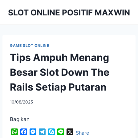
Skip
SLOT ONLINE POSITIF MAXWIN
to
content
GAME SLOT ONLINE
Tips Ampuh Menang
Besar Slot Down The
Rails Setiap Putaran
10/08/2025
Bagikan
W
F
M
T
S
L
X
Share