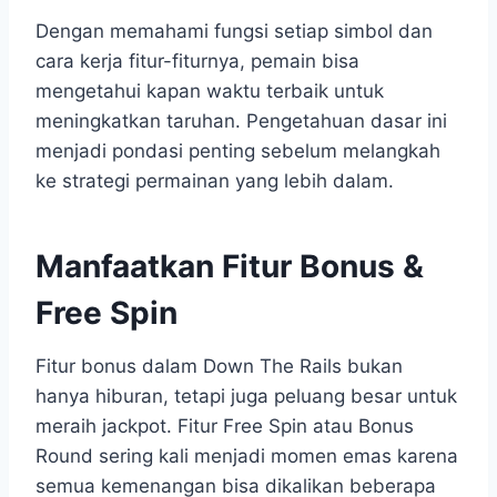
Dengan memahami fungsi setiap simbol dan
cara kerja fitur-fiturnya, pemain bisa
mengetahui kapan waktu terbaik untuk
meningkatkan taruhan. Pengetahuan dasar ini
menjadi pondasi penting sebelum melangkah
ke strategi permainan yang lebih dalam.
Manfaatkan Fitur Bonus &
Free Spin
Fitur bonus dalam Down The Rails bukan
hanya hiburan, tetapi juga peluang besar untuk
meraih jackpot. Fitur Free Spin atau Bonus
Round sering kali menjadi momen emas karena
semua kemenangan bisa dikalikan beberapa