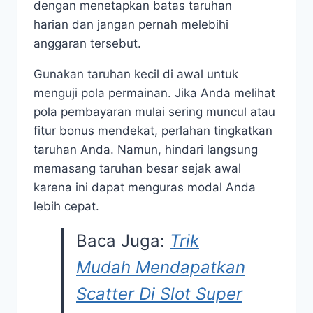
dengan menetapkan batas taruhan
harian dan jangan pernah melebihi
anggaran tersebut.
Gunakan taruhan kecil di awal untuk
menguji pola permainan. Jika Anda melihat
pola pembayaran mulai sering muncul atau
fitur bonus mendekat, perlahan tingkatkan
taruhan Anda. Namun, hindari langsung
memasang taruhan besar sejak awal
karena ini dapat menguras modal Anda
lebih cepat.
Baca Juga:
Trik
Mudah Mendapatkan
Scatter Di Slot Super