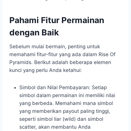
Pahami Fitur Permainan
dengan Baik
Sebelum mulai bermain, penting untuk
memahami fitur-fitur yang ada dalam Rise Of
Pyramids. Berikut adalah beberapa elemen
kunci yang perlu Anda ketahui:
Simbol dan Nilai Pembayaran: Setiap
simbol dalam permainan ini memiliki nilai
yang berbeda. Memahami mana simbol
yang memberikan payout paling tinggi,
seperti simbol liar (wild) dan simbol
scatter, akan membantu Anda