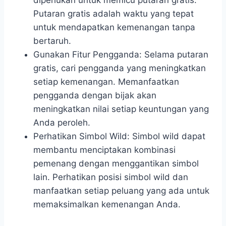
diperlukan untuk memicu putaran gratis.
Putaran gratis adalah waktu yang tepat
untuk mendapatkan kemenangan tanpa
bertaruh.
Gunakan Fitur Pengganda: Selama putaran
gratis, cari pengganda yang meningkatkan
setiap kemenangan. Memanfaatkan
pengganda dengan bijak akan
meningkatkan nilai setiap keuntungan yang
Anda peroleh.
Perhatikan Simbol Wild: Simbol wild dapat
membantu menciptakan kombinasi
pemenang dengan menggantikan simbol
lain. Perhatikan posisi simbol wild dan
manfaatkan setiap peluang yang ada untuk
memaksimalkan kemenangan Anda.