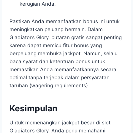
kerugian Anda.
Pastikan Anda memanfaatkan bonus ini untuk
meningkatkan peluang bermain. Dalam
Gladiator’s Glory, putaran gratis sangat penting
karena dapat memicu fitur bonus yang
berpeluang membuka jackpot. Namun, selalu
baca syarat dan ketentuan bonus untuk
memastikan Anda memanfaatkannya secara
optimal tanpa terjebak dalam persyaratan
taruhan (wagering requirements).
Kesimpulan
Untuk memenangkan jackpot besar di slot
Gladiator’s Glory, Anda perlu memahami