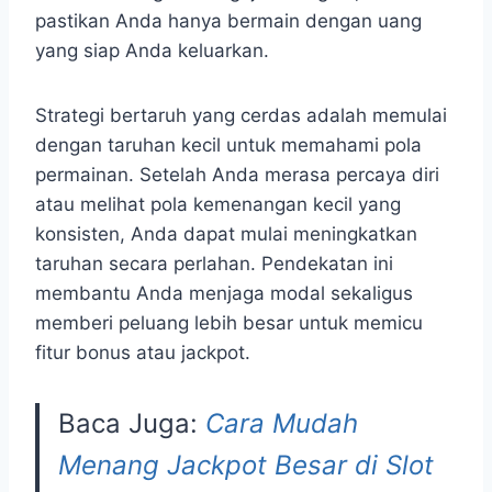
pastikan Anda hanya bermain dengan uang
yang siap Anda keluarkan.
Strategi bertaruh yang cerdas adalah memulai
dengan taruhan kecil untuk memahami pola
permainan. Setelah Anda merasa percaya diri
atau melihat pola kemenangan kecil yang
konsisten, Anda dapat mulai meningkatkan
taruhan secara perlahan. Pendekatan ini
membantu Anda menjaga modal sekaligus
memberi peluang lebih besar untuk memicu
fitur bonus atau jackpot.
Baca Juga:
Cara Mudah
Menang Jackpot Besar di Slot