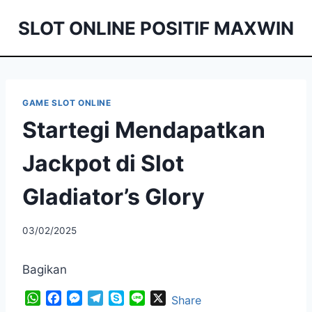
Skip
SLOT ONLINE POSITIF MAXWIN
to
content
GAME SLOT ONLINE
Startegi Mendapatkan
Jackpot di Slot
Gladiator’s Glory
03/02/2025
Bagikan
W
F
M
T
S
L
X
Share