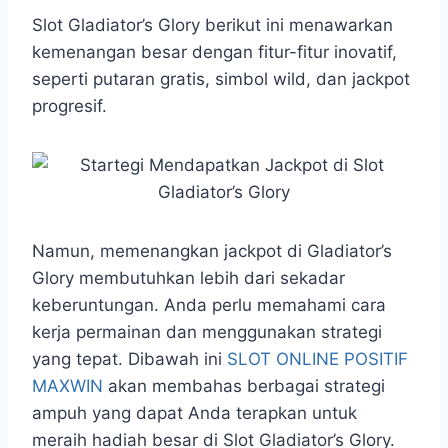
h
a
e
e
k
i
a
c
s
l
y
n
Slot Gladiator’s Glory berikut ini menawarkan
t
e
s
e
p
e
kemenangan besar dengan fitur-fitur inovatif,
s
b
e
g
e
seperti putaran gratis, simbol wild, dan jackpot
A
o
n
r
progresif.
p
o
g
a
p
k
e
m
r
Namun, memenangkan jackpot di Gladiator’s
Glory membutuhkan lebih dari sekadar
keberuntungan. Anda perlu memahami cara
kerja permainan dan menggunakan strategi
yang tepat. Dibawah ini
SLOT ONLINE POSITIF
MAXWIN
akan membahas berbagai strategi
ampuh yang dapat Anda terapkan untuk
meraih hadiah besar di Slot Gladiator’s Glory.