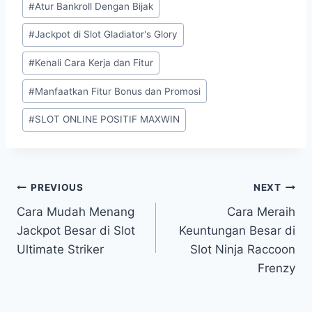
#
Atur Bankroll Dengan Bijak
Tags:
#
Jackpot di Slot Gladiator's Glory
#
Kenali Cara Kerja dan Fitur
#
Manfaatkan Fitur Bonus dan Promosi
#
SLOT ONLINE POSITIF MAXWIN
Post
PREVIOUS
NEXT
Cara Mudah Menang
Cara Meraih
navigation
Jackpot Besar di Slot
Keuntungan Besar di
Ultimate Striker
Slot Ninja Raccoon
Frenzy