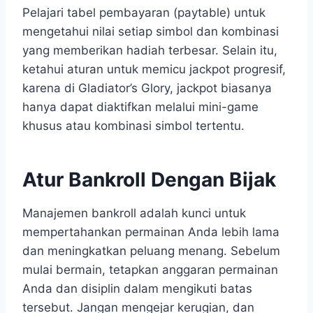
Pelajari tabel pembayaran (paytable) untuk
mengetahui nilai setiap simbol dan kombinasi
yang memberikan hadiah terbesar. Selain itu,
ketahui aturan untuk memicu jackpot progresif,
karena di Gladiator’s Glory, jackpot biasanya
hanya dapat diaktifkan melalui mini-game
khusus atau kombinasi simbol tertentu.
Atur Bankroll Dengan Bijak
Manajemen bankroll adalah kunci untuk
mempertahankan permainan Anda lebih lama
dan meningkatkan peluang menang. Sebelum
mulai bermain, tetapkan anggaran permainan
Anda dan disiplin dalam mengikuti batas
tersebut. Jangan mengejar kerugian, dan