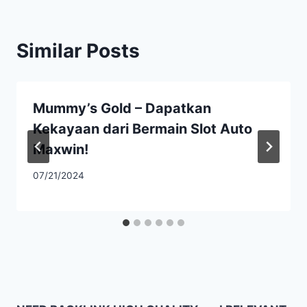
Similar Posts
Mummy’s Gold – Dapatkan
Kekayaan dari Bermain Slot Auto
Maxwin!
07/21/2024