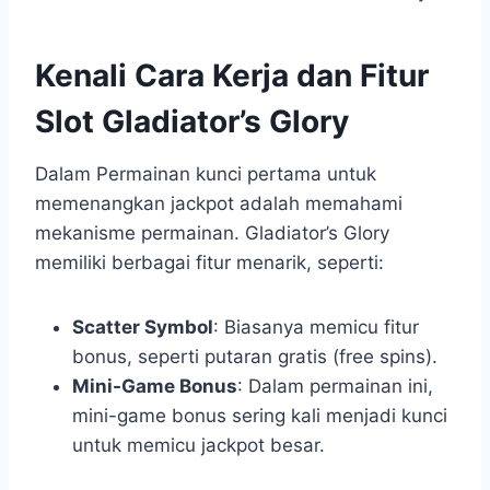
Kenali Cara Kerja dan Fitur
Slot Gladiator’s Glory
Dalam Permainan kunci pertama untuk
memenangkan jackpot adalah memahami
mekanisme permainan. Gladiator’s Glory
memiliki berbagai fitur menarik, seperti:
Scatter Symbol
: Biasanya memicu fitur
bonus, seperti putaran gratis (free spins).
Mini-Game Bonus
: Dalam permainan ini,
mini-game bonus sering kali menjadi kunci
untuk memicu jackpot besar.