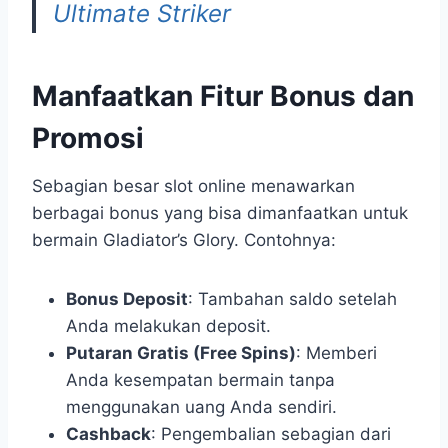
Ultimate Striker
Manfaatkan Fitur Bonus dan
Promosi
Sebagian besar slot online menawarkan
berbagai bonus yang bisa dimanfaatkan untuk
bermain Gladiator’s Glory. Contohnya:
Bonus Deposit
: Tambahan saldo setelah
Anda melakukan deposit.
Putaran Gratis (Free Spins)
: Memberi
Anda kesempatan bermain tanpa
menggunakan uang Anda sendiri.
Cashback
: Pengembalian sebagian dari