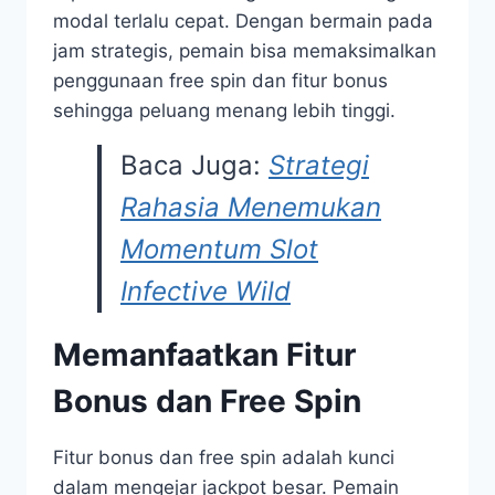
modal terlalu cepat. Dengan bermain pada
jam strategis, pemain bisa memaksimalkan
penggunaan free spin dan fitur bonus
sehingga peluang menang lebih tinggi.
Baca Juga:
Strategi
Rahasia Menemukan
Momentum Slot
Infective Wild
Memanfaatkan Fitur
Bonus dan Free Spin
Fitur bonus dan free spin adalah kunci
dalam mengejar jackpot besar. Pemain