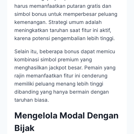
harus memanfaatkan putaran gratis dan
simbol bonus untuk memperbesar peluang
kemenangan. Strategi umum adalah
meningkatkan taruhan saat fitur ini aktif,
karena potensi pengembalian lebih tinggi.
Selain itu, beberapa bonus dapat memicu
kombinasi simbol premium yang
menghasilkan jackpot besar. Pemain yang
rajin memanfaatkan fitur ini cenderung
memiliki peluang menang lebih tinggi
dibanding yang hanya bermain dengan
taruhan biasa.
Mengelola Modal Dengan
Bijak