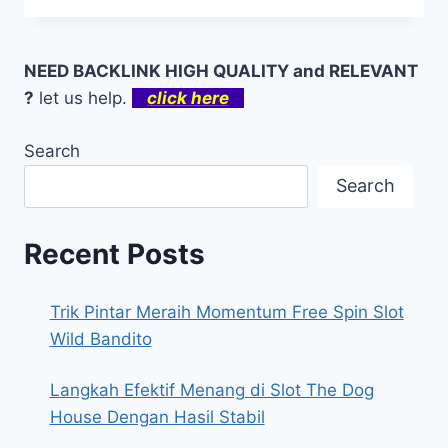
NEED BACKLINK HIGH QUALITY and RELEVANT
?
let us help.
click here
Search
Search
Recent Posts
Trik Pintar Meraih Momentum Free Spin Slot
Wild Bandito
Langkah Efektif Menang di Slot The Dog
House Dengan Hasil Stabil