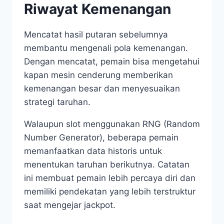
Riwayat Kemenangan
Mencatat hasil putaran sebelumnya
membantu mengenali pola kemenangan.
Dengan mencatat, pemain bisa mengetahui
kapan mesin cenderung memberikan
kemenangan besar dan menyesuaikan
strategi taruhan.
Walaupun slot menggunakan RNG (Random
Number Generator), beberapa pemain
memanfaatkan data historis untuk
menentukan taruhan berikutnya. Catatan
ini membuat pemain lebih percaya diri dan
memiliki pendekatan yang lebih terstruktur
saat mengejar jackpot.