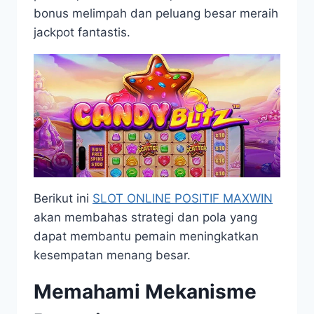
bonus melimpah dan peluang besar meraih
jackpot fantastis.
Berikut ini
SLOT ONLINE POSITIF MAXWIN
akan membahas strategi dan pola yang
dapat membantu pemain meningkatkan
kesempatan menang besar.
Memahami Mekanisme