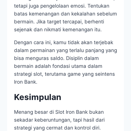
tetapi juga pengelolaan emosi. Tentukan
batas kemenangan dan kekalahan sebelum
bermain. Jika target tercapai, berhenti
sejenak dan nikmati kemenangan itu.
Dengan cara ini, kamu tidak akan terjebak
dalam permainan yang terlalu panjang yang
bisa menguras saldo. Disiplin dalam
bermain adalah fondasi utama dalam
strategi slot, terutama game yang seintens
Iron Bank.
Kesimpulan
Menang besar di Slot Iron Bank bukan
sekadar keberuntungan, tapi hasil dari
strategi yang cermat dan kontrol diri.