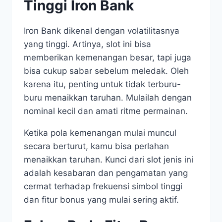
Tinggi Iron Bank
Iron Bank dikenal dengan volatilitasnya
yang tinggi. Artinya, slot ini bisa
memberikan kemenangan besar, tapi juga
bisa cukup sabar sebelum meledak. Oleh
karena itu, penting untuk tidak terburu-
buru menaikkan taruhan. Mulailah dengan
nominal kecil dan amati ritme permainan.
Ketika pola kemenangan mulai muncul
secara berturut, kamu bisa perlahan
menaikkan taruhan. Kunci dari slot jenis ini
adalah kesabaran dan pengamatan yang
cermat terhadap frekuensi simbol tinggi
dan fitur bonus yang mulai sering aktif.