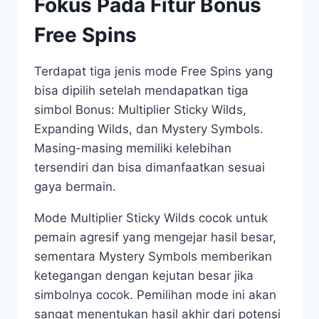
Fokus Pada Fitur Bonus
Free Spins
Terdapat tiga jenis mode Free Spins yang
bisa dipilih setelah mendapatkan tiga
simbol Bonus: Multiplier Sticky Wilds,
Expanding Wilds, dan Mystery Symbols.
Masing-masing memiliki kelebihan
tersendiri dan bisa dimanfaatkan sesuai
gaya bermain.
Mode Multiplier Sticky Wilds cocok untuk
pemain agresif yang mengejar hasil besar,
sementara Mystery Symbols memberikan
ketegangan dengan kejutan besar jika
simbolnya cocok. Pemilihan mode ini akan
sangat menentukan hasil akhir dari potensi