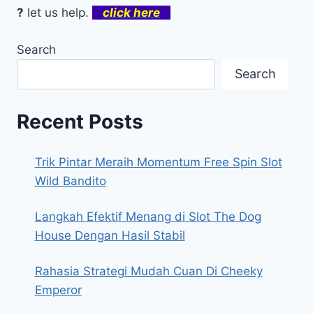
?
let us help.
click here
Search
Search
Recent Posts
Trik Pintar Meraih Momentum Free Spin Slot
Wild Bandito
Langkah Efektif Menang di Slot The Dog
House Dengan Hasil Stabil
Rahasia Strategi Mudah Cuan Di Cheeky
Emperor