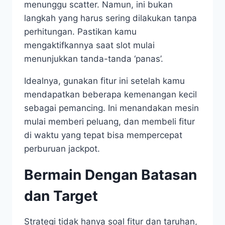
menunggu scatter. Namun, ini bukan
langkah yang harus sering dilakukan tanpa
perhitungan. Pastikan kamu
mengaktifkannya saat slot mulai
menunjukkan tanda-tanda ‘panas’.
Idealnya, gunakan fitur ini setelah kamu
mendapatkan beberapa kemenangan kecil
sebagai pemancing. Ini menandakan mesin
mulai memberi peluang, dan membeli fitur
di waktu yang tepat bisa mempercepat
perburuan jackpot.
Bermain Dengan Batasan
dan Target
Strategi tidak hanya soal fitur dan taruhan,