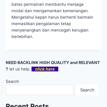
batas permainan membantu menjaga
modal dan mengamankan kemenangan.
Mengetahui kapan harus berhenti bermain
memastikan pengalaman tetap
menyenangkan dan mencegah kerugian
berlebihan.
NEED BACKLINK HIGH QUALITY and RELEVANT
?
let us help.
click here
Search
Search
Recent Posts