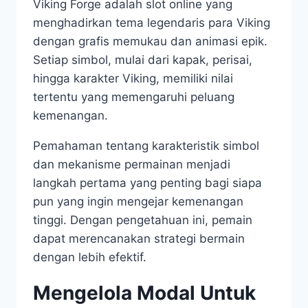
Viking Forge adalah slot online yang
menghadirkan tema legendaris para Viking
dengan grafis memukau dan animasi epik.
Setiap simbol, mulai dari kapak, perisai,
hingga karakter Viking, memiliki nilai
tertentu yang memengaruhi peluang
kemenangan.
Pemahaman tentang karakteristik simbol
dan mekanisme permainan menjadi
langkah pertama yang penting bagi siapa
pun yang ingin mengejar kemenangan
tinggi. Dengan pengetahuan ini, pemain
dapat merencanakan strategi bermain
dengan lebih efektif.
Mengelola Modal Untuk