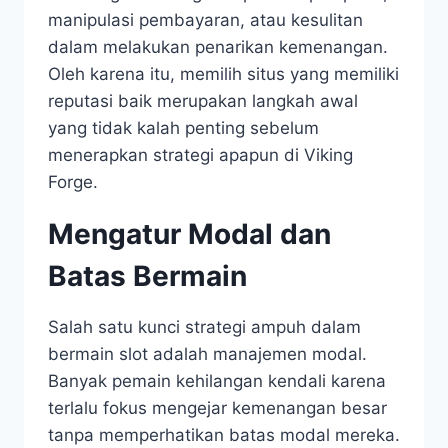
manipulasi pembayaran, atau kesulitan
dalam melakukan penarikan kemenangan.
Oleh karena itu, memilih situs yang memiliki
reputasi baik merupakan langkah awal
yang tidak kalah penting sebelum
menerapkan strategi apapun di Viking
Forge.
Mengatur Modal dan
Batas Bermain
Salah satu kunci strategi ampuh dalam
bermain slot adalah manajemen modal.
Banyak pemain kehilangan kendali karena
terlalu fokus mengejar kemenangan besar
tanpa memperhatikan batas modal mereka.