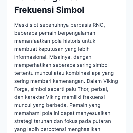
Frekuensi Simbol
Meski slot sepenuhnya berbasis RNG,
beberapa pemain berpengalaman
memanfaatkan pola historis untuk
membuat keputusan yang lebih
informasional. Misalnya, dengan
memperhatikan seberapa sering simbol
tertentu muncul atau kombinasi apa yang
sering memberi kemenangan. Dalam Viking
Forge, simbol seperti palu Thor, perisai,
dan karakter Viking memiliki frekuensi
muncul yang berbeda. Pemain yang
memahami pola ini dapat menyesuaikan
strategi taruhan dan fokus pada putaran
yang lebih berpotensi menghasilkan