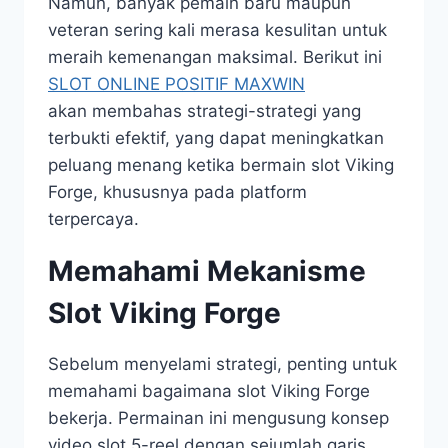
Namun, banyak pemain baru maupun
veteran sering kali merasa kesulitan untuk
meraih kemenangan maksimal. Berikut ini
SLOT ONLINE POSITIF MAXWIN
akan membahas strategi-strategi yang
terbukti efektif, yang dapat meningkatkan
peluang menang ketika bermain slot Viking
Forge, khususnya pada platform
terpercaya.
Memahami Mekanisme
Slot Viking Forge
Sebelum menyelami strategi, penting untuk
memahami bagaimana slot Viking Forge
bekerja. Permainan ini mengusung konsep
video slot 5-reel dengan sejumlah garis