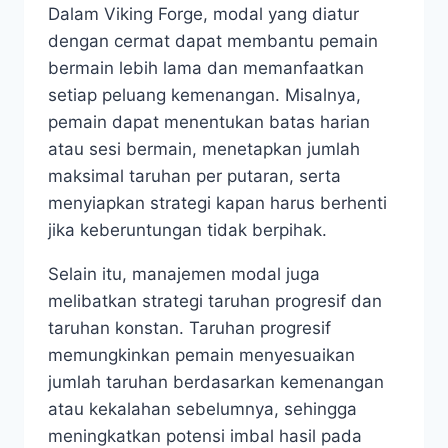
Dalam Viking Forge, modal yang diatur
dengan cermat dapat membantu pemain
bermain lebih lama dan memanfaatkan
setiap peluang kemenangan. Misalnya,
pemain dapat menentukan batas harian
atau sesi bermain, menetapkan jumlah
maksimal taruhan per putaran, serta
menyiapkan strategi kapan harus berhenti
jika keberuntungan tidak berpihak.
Selain itu, manajemen modal juga
melibatkan strategi taruhan progresif dan
taruhan konstan. Taruhan progresif
memungkinkan pemain menyesuaikan
jumlah taruhan berdasarkan kemenangan
atau kekalahan sebelumnya, sehingga
meningkatkan potensi imbal hasil pada