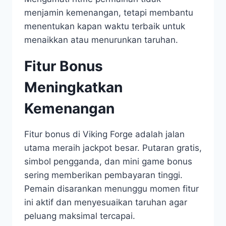
menjamin kemenangan, tetapi membantu
menentukan kapan waktu terbaik untuk
menaikkan atau menurunkan taruhan.
Fitur Bonus
Meningkatkan
Kemenangan
Fitur bonus di Viking Forge adalah jalan
utama meraih jackpot besar. Putaran gratis,
simbol pengganda, dan mini game bonus
sering memberikan pembayaran tinggi.
Pemain disarankan menunggu momen fitur
ini aktif dan menyesuaikan taruhan agar
peluang maksimal tercapai.