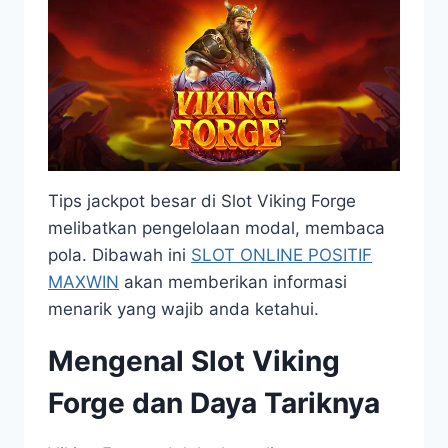
Tips jackpot besar di Slot Viking Forge
melibatkan pengelolaan modal, membaca
pola. Dibawah ini
SLOT ONLINE POSITIF
MAXWIN
akan memberikan informasi
menarik yang wajib anda ketahui.
Mengenal Slot Viking
Forge dan Daya Tariknya