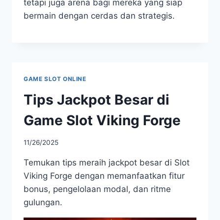
tetapi juga arena bagi mereka yang siap
bermain dengan cerdas dan strategis.
GAME SLOT ONLINE
Tips Jackpot Besar di
Game Slot Viking Forge
11/26/2025
Temukan tips meraih jackpot besar di Slot
Viking Forge dengan memanfaatkan fitur
bonus, pengelolaan modal, dan ritme
gulungan.