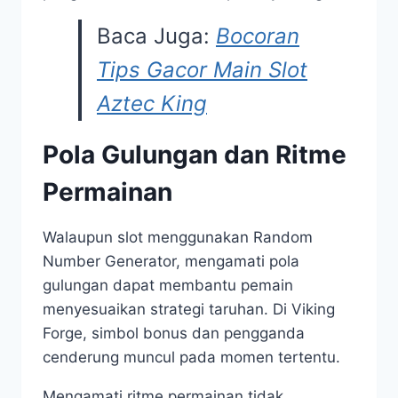
Baca Juga:
Bocoran
Tips Gacor Main Slot
Aztec King
Pola Gulungan dan Ritme
Permainan
Walaupun slot menggunakan Random
Number Generator, mengamati pola
gulungan dapat membantu pemain
menyesuaikan strategi taruhan. Di Viking
Forge, simbol bonus dan pengganda
cenderung muncul pada momen tertentu.
Mengamati ritme permainan tidak