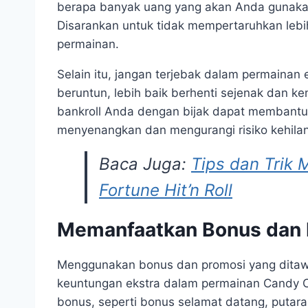
berapa banyak uang yang akan Anda gunakan
Disarankan untuk tidak mempertaruhkan lebih 
permainan.
Selain itu, jangan terjebak dalam permainan
beruntun, lebih baik berhenti sejenak dan ke
bankroll Anda dengan bijak dapat membant
menyenangkan dan mengurangi risiko kehila
Baca Juga:
Tips dan Trik 
Fortune Hit’n Roll
Memanfaatkan Bonus dan 
Menggunakan bonus dan promosi yang ditawa
keuntungan ekstra dalam permainan Candy C
bonus, seperti bonus selamat datang, putara