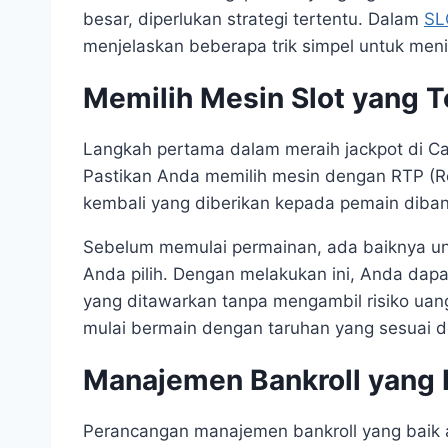
besar, diperlukan strategi tertentu. Dalam
SL
menjelaskan beberapa trik simpel untuk meni
Memilih Mesin Slot yang T
Langkah pertama dalam meraih jackpot di Ca
Pastikan Anda memilih mesin dengan RTP (Ret
kembali yang diberikan kepada pemain diba
Sebelum memulai permainan, ada baiknya un
Anda pilih. Dengan melakukan ini, Anda dap
yang ditawarkan tanpa mengambil risiko ua
mulai bermain dengan taruhan yang sesuai 
Manajemen Bankroll yang 
Perancangan manajemen bankroll yang baik a