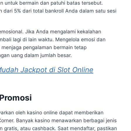
 untuk bermain dan patuhi batas tersebut.
dari 5% dari total bankroll Anda dalam satu sesi
 emosional. Jika Anda mengalami kekalahan
mbali lagi di lain waktu. Mengelola emosi dan
u menjaga pengalaman bermain tetap
ngan uang dalam jumlah besar.
Mudah Jackpot di Slot Online
Promosi
rkan oleh kasino online dapat memberikan
orner. Banyak kasino menawarkan berbagai jenis
n gratis, atau cashback. Saat mendaftar, pastikan