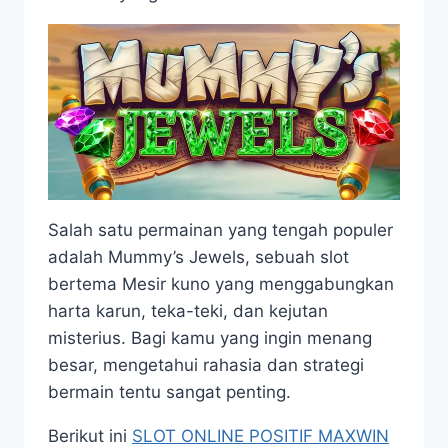
Salah satu permainan yang tengah populer
adalah Mummy’s Jewels, sebuah slot
bertema Mesir kuno yang menggabungkan
harta karun, teka-teki, dan kejutan
misterius. Bagi kamu yang ingin menang
besar, mengetahui rahasia dan strategi
bermain tentu sangat penting.
Berikut ini
SLOT ONLINE POSITIF MAXWIN