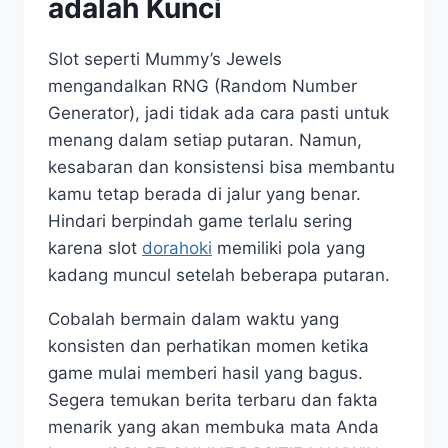
adalah Kunci
Slot seperti Mummy’s Jewels
mengandalkan RNG (Random Number
Generator), jadi tidak ada cara pasti untuk
menang dalam setiap putaran. Namun,
kesabaran dan konsistensi bisa membantu
kamu tetap berada di jalur yang benar.
Hindari berpindah game terlalu sering
karena slot
dorahoki
memiliki pola yang
kadang muncul setelah beberapa putaran.
Cobalah bermain dalam waktu yang
konsisten dan perhatikan momen ketika
game mulai memberi hasil yang bagus.
Segera temukan berita terbaru dan fakta
menarik yang akan membuka mata Anda