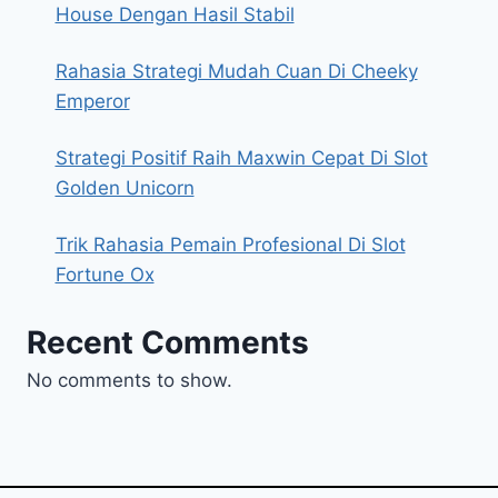
House Dengan Hasil Stabil
Rahasia Strategi Mudah Cuan Di Cheeky
Emperor
Strategi Positif Raih Maxwin Cepat Di Slot
Golden Unicorn
Trik Rahasia Pemain Profesional Di Slot
Fortune Ox
Recent Comments
No comments to show.