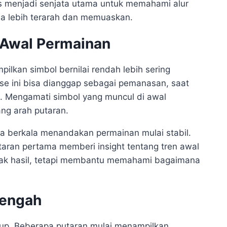
us menjadi senjata utama untuk memahami alur
sa lebih terarah dan memuaskan.
 Awal Permainan
lkan simbol bernilai rendah lebih sering
ase ini bisa dianggap sebagai pemanasan, saat
 Mengamati simbol yang muncul di awal
ng arah putaran.
a berkala menandakan permainan mulai stabil.
aran pertama memberi insight tentang tren awal
bak hasil, tetapi membantu memahami bagaimana
Tengah
dup. Beberapa putaran mulai menampilkan