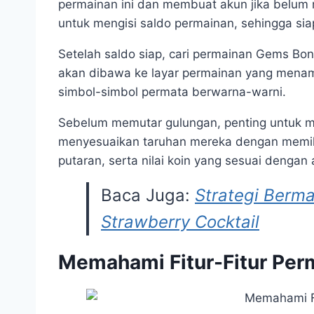
permainan ini dan membuat akun jika belum m
untuk mengisi saldo permainan, sehingga sia
Setelah saldo siap, cari permainan Gems Bona
akan dibawa ke layar permainan yang menamp
simbol-simbol permata berwarna-warni.
Sebelum memutar gulungan, penting untuk m
menyesuaikan taruhan mereka dengan memilih
putaran, serta nilai koin yang sesuai denga
Baca Juga:
Strategi Berm
Strawberry Cocktail
Memahami Fitur-Fitur Per