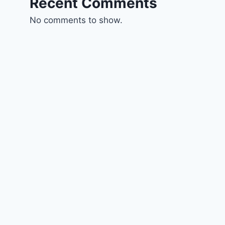
Recent Comments
No comments to show.