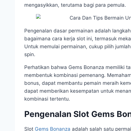
mengasyikkan, terutama bagi para pemula.
Pengenalan dasar permainan adalah langkah
bagaimana cara kerja slot ini, termasuk mek
Untuk memulai permainan, cukup pilih jumlah 
spin.
Perhatikan bahwa Gems Bonanza memiliki tat
membentuk kombinasi pemenang. Memahami fi
bonus, dapat membantu pemain meraih kemena
dapat memberikan kesempatan untuk menan
kombinasi tertentu.
Pengenalan Slot Gems Bo
Slot
Gems Bonanza
adalah salah satu permai