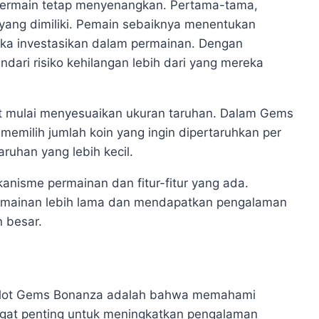
ermain tetap menyenangkan. Pertama-tama,
ang dimiliki. Pemain sebaiknya menentukan
ka investasikan dalam permainan. Dengan
ari risiko kehilangan lebih dari yang mereka
t mulai menyesuaikan ukuran taruhan. Dalam Gems
emilih jumlah koin yang ingin dipertaruhkan per
ruhan yang lebih kecil.
nisme permainan dan fitur-fitur yang ada.
ermainan lebih lama dan mendapatkan pengalaman
n besar.
i Slot Gems Bonanza adalah bahwa memahami
angat penting untuk meningkatkan pengalaman