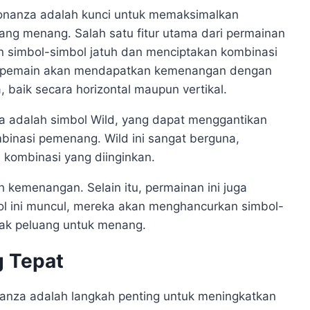
Bonanza adalah kunci untuk memaksimalkan
ng menang. Salah satu fitur utama dari permainan
an simbol-simbol jatuh dan menciptakan kombinasi
i, pemain akan mendapatkan kemenangan dengan
baik secara horizontal maupun vertikal.
a adalah simbol Wild, yang dapat menggantikan
inasi pemenang. Wild ini sangat berguna,
kombinasi yang diinginkan.
 kemenangan. Selain itu, permainan ini juga
ol ini muncul, mereka akan menghancurkan simbol-
yak peluang untuk menang.
g Tepat
nanza adalah langkah penting untuk meningkatkan