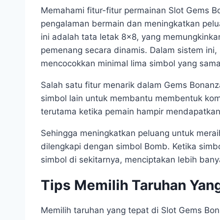
Memahami fitur-fitur permainan Slot Gems 
pengalaman bermain dan meningkatkan pelua
ini adalah tata letak 8×8, yang memungkink
pemenang secara dinamis. Dalam sistem in
mencocokkan minimal lima simbol yang sama, 
Salah satu fitur menarik dalam Gems Bonanz
simbol lain untuk membantu membentuk komb
terutama ketika pemain hampir mendapatkan 
Sehingga meningkatkan peluang untuk meraih
dilengkapi dengan simbol Bomb. Ketika simb
simbol di sekitarnya, menciptakan lebih ban
Tips Memilih Taruhan Yan
Memilih taruhan yang tepat di Slot Gems Bo