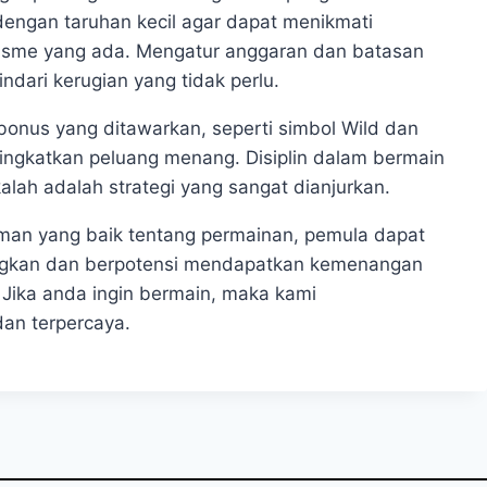
engan taruhan kecil agar dapat menikmati
sme yang ada. Mengatur anggaran dan batasan
dari kerugian yang tidak perlu.
 bonus yang ditawarkan, seperti simbol Wild dan
ningkatkan peluang menang. Disiplin dalam bermain
lah adalah strategi yang sangat dianjurkan.
an yang baik tentang permainan, pemula dapat
gkan dan berpotensi mendapatkan kemenangan
Jika anda ingin bermain, maka kami
dan terpercaya.