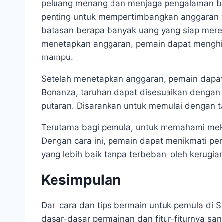
peluang menang dan menjaga pengalaman b
penting untuk mempertimbangkan anggaran y
batasan berapa banyak uang yang siap mere
menetapkan anggaran, pemain dapat menghind
mampu.
Setelah menetapkan anggaran, pemain dapa
Bonanza, taruhan dapat disesuaikan dengan m
putaran. Disarankan untuk memulai dengan ta
Terutama bagi pemula, untuk memahami meka
Dengan cara ini, pemain dapat menikmati p
yang lebih baik tanpa terbebani oleh kerugia
Kesimpulan
Dari cara dan tips bermain untuk pemula d
dasar-dasar permainan dan fitur-fiturnya s