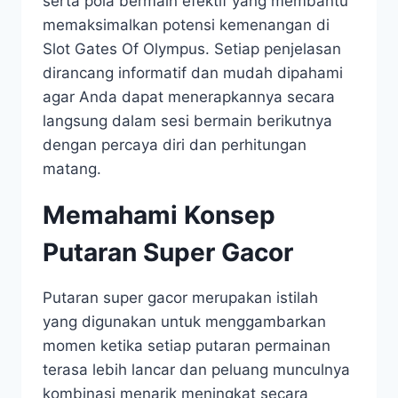
serta pola bermain efektif yang membantu
memaksimalkan potensi kemenangan di
Slot Gates Of Olympus. Setiap penjelasan
dirancang informatif dan mudah dipahami
agar Anda dapat menerapkannya secara
langsung dalam sesi bermain berikutnya
dengan percaya diri dan perhitungan
matang.
Memahami Konsep
Putaran Super Gacor
Putaran super gacor merupakan istilah
yang digunakan untuk menggambarkan
momen ketika setiap putaran permainan
terasa lebih lancar dan peluang munculnya
kombinasi menarik meningkat secara