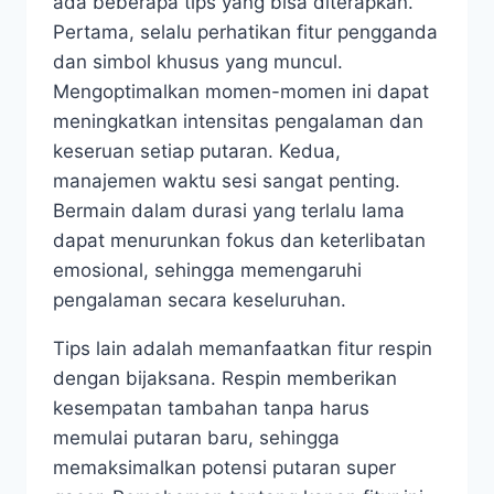
ada beberapa tips yang bisa diterapkan.
Pertama, selalu perhatikan fitur pengganda
dan simbol khusus yang muncul.
Mengoptimalkan momen-momen ini dapat
meningkatkan intensitas pengalaman dan
keseruan setiap putaran. Kedua,
manajemen waktu sesi sangat penting.
Bermain dalam durasi yang terlalu lama
dapat menurunkan fokus dan keterlibatan
emosional, sehingga memengaruhi
pengalaman secara keseluruhan.
Tips lain adalah memanfaatkan fitur respin
dengan bijaksana. Respin memberikan
kesempatan tambahan tanpa harus
memulai putaran baru, sehingga
memaksimalkan potensi putaran super