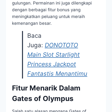
gulungan. Permainan ini juga dilengkapi
dengan berbagai fitur bonus yang
meningkatkan peluang untuk meraih
kemenangan besar.
Baca
Juga:
DONOTOTO
Main Slot Starlight
Princess Jackpot
Fantastis Menantimu
Fitur Menarik Dalam
Gates of Olympus
Salah satu alasan mengapa Gates of