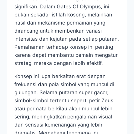
signifikan. Dalam Gates Of Olympus, ini
bukan sekadar istilah kosong, melainkan
hasil dari mekanisme permainan yang
dirancang untuk memberikan variasi
intensitas dan kejutan pada setiap putaran.
Pemahaman terhadap konsep ini penting
karena dapat membantu pemain mengatur
strategi mereka dengan lebih efektif.
Konsep ini juga berkaitan erat dengan
frekuensi dan pola simbol yang muncul di
gulungan. Selama putaran super gacor,
simbol-simbol tertentu seperti petir Zeus
atau permata berkilau akan muncul lebih
sering, meningkatkan pengalaman visual
dan sensasi kemenangan yang lebih
dramatis. Memahami fenomena ini