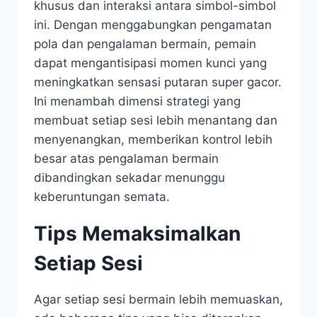
khusus dan interaksi antara simbol-simbol
ini. Dengan menggabungkan pengamatan
pola dan pengalaman bermain, pemain
dapat mengantisipasi momen kunci yang
meningkatkan sensasi putaran super gacor.
Ini menambah dimensi strategi yang
membuat setiap sesi lebih menantang dan
menyenangkan, memberikan kontrol lebih
besar atas pengalaman bermain
dibandingkan sekadar menunggu
keberuntungan semata.
Tips Memaksimalkan
Setiap Sesi
Agar setiap sesi bermain lebih memuaskan,