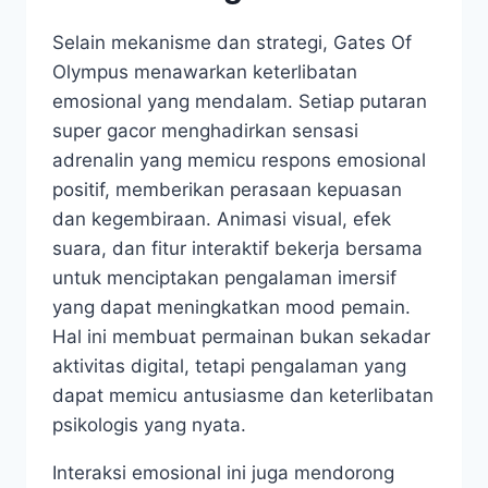
Selain mekanisme dan strategi, Gates Of
Olympus menawarkan keterlibatan
emosional yang mendalam. Setiap putaran
super gacor menghadirkan sensasi
adrenalin yang memicu respons emosional
positif, memberikan perasaan kepuasan
dan kegembiraan. Animasi visual, efek
suara, dan fitur interaktif bekerja bersama
untuk menciptakan pengalaman imersif
yang dapat meningkatkan mood pemain.
Hal ini membuat permainan bukan sekadar
aktivitas digital, tetapi pengalaman yang
dapat memicu antusiasme dan keterlibatan
psikologis yang nyata.
Interaksi emosional ini juga mendorong