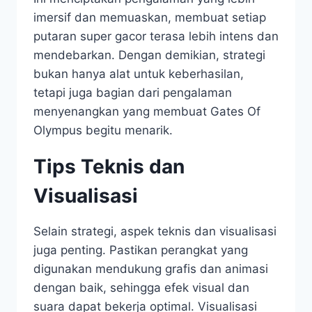
imersif dan memuaskan, membuat setiap
putaran super gacor terasa lebih intens dan
mendebarkan. Dengan demikian, strategi
bukan hanya alat untuk keberhasilan,
tetapi juga bagian dari pengalaman
menyenangkan yang membuat Gates Of
Olympus begitu menarik.
Tips Teknis dan
Visualisasi
Selain strategi, aspek teknis dan visualisasi
juga penting. Pastikan perangkat yang
digunakan mendukung grafis dan animasi
dengan baik, sehingga efek visual dan
suara dapat bekerja optimal. Visualisasi