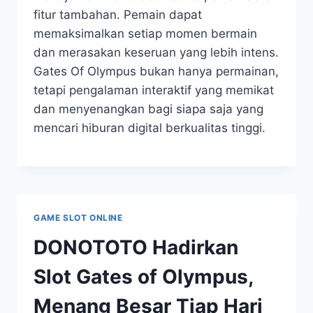
fitur tambahan. Pemain dapat
memaksimalkan setiap momen bermain
dan merasakan keseruan yang lebih intens.
Gates Of Olympus bukan hanya permainan,
tetapi pengalaman interaktif yang memikat
dan menyenangkan bagi siapa saja yang
mencari hiburan digital berkualitas tinggi.
GAME SLOT ONLINE
DONOTOTO Hadirkan
Slot Gates of Olympus,
Menang Besar Tiap Hari