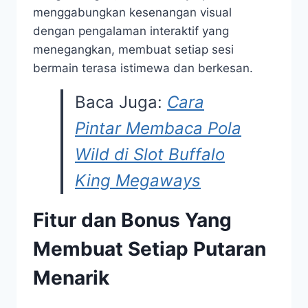
menggabungkan kesenangan visual
dengan pengalaman interaktif yang
menegangkan, membuat setiap sesi
bermain terasa istimewa dan berkesan.
Baca Juga:
Cara
Pintar Membaca Pola
Wild di Slot Buffalo
King Megaways
Fitur dan Bonus Yang
Membuat Setiap Putaran
Menarik