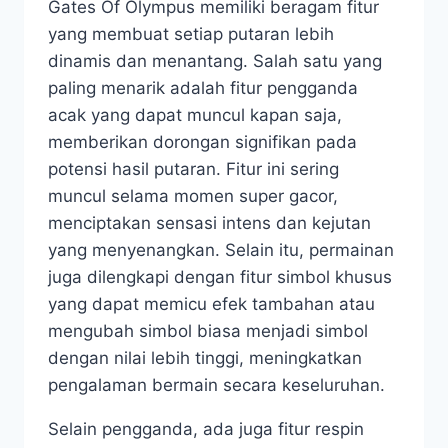
Gates Of Olympus memiliki beragam fitur
yang membuat setiap putaran lebih
dinamis dan menantang. Salah satu yang
paling menarik adalah fitur pengganda
acak yang dapat muncul kapan saja,
memberikan dorongan signifikan pada
potensi hasil putaran. Fitur ini sering
muncul selama momen super gacor,
menciptakan sensasi intens dan kejutan
yang menyenangkan. Selain itu, permainan
juga dilengkapi dengan fitur simbol khusus
yang dapat memicu efek tambahan atau
mengubah simbol biasa menjadi simbol
dengan nilai lebih tinggi, meningkatkan
pengalaman bermain secara keseluruhan.
Selain pengganda, ada juga fitur respin