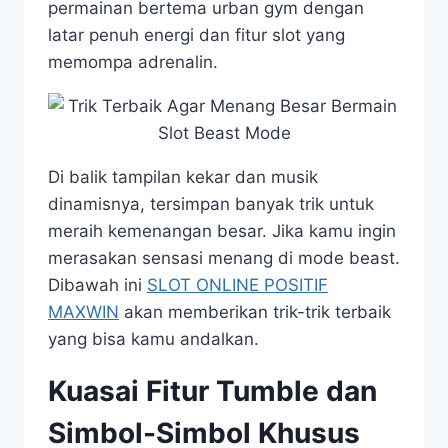
permainan bertema urban gym dengan
latar penuh energi dan fitur slot yang
memompa adrenalin.
Di balik tampilan kekar dan musik
dinamisnya, tersimpan banyak trik untuk
meraih kemenangan besar. Jika kamu ingin
merasakan sensasi menang di mode beast.
Dibawah ini
SLOT ONLINE POSITIF
MAXWIN
akan memberikan trik-trik terbaik
yang bisa kamu andalkan.
Kuasai Fitur Tumble dan
Simbol-Simbol Khusus