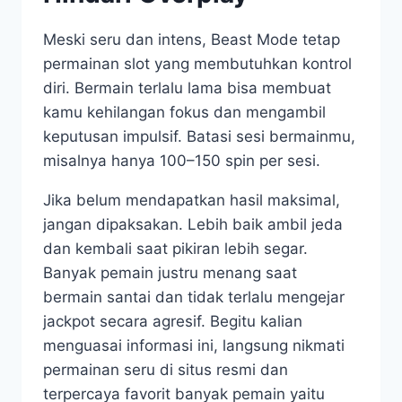
Meski seru dan intens, Beast Mode tetap
permainan slot yang membutuhkan kontrol
diri. Bermain terlalu lama bisa membuat
kamu kehilangan fokus dan mengambil
keputusan impulsif. Batasi sesi bermainmu,
misalnya hanya 100–150 spin per sesi.
Jika belum mendapatkan hasil maksimal,
jangan dipaksakan. Lebih baik ambil jeda
dan kembali saat pikiran lebih segar.
Banyak pemain justru menang saat
bermain santai dan tidak terlalu mengejar
jackpot secara agresif. Begitu kalian
menguasai informasi ini, langsung nikmati
permainan seru di situs resmi dan
terpercaya favorit banyak pemain yaitu