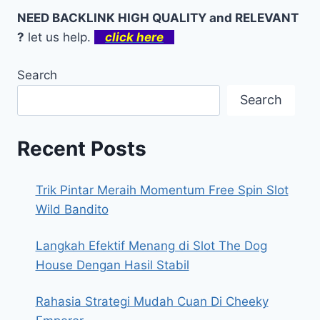
NEED BACKLINK HIGH QUALITY and RELEVANT
?
let us help.
click here
Search
Search
Recent Posts
Trik Pintar Meraih Momentum Free Spin Slot
Wild Bandito
Langkah Efektif Menang di Slot The Dog
House Dengan Hasil Stabil
Rahasia Strategi Mudah Cuan Di Cheeky