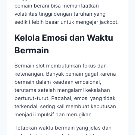
pemain berani bisa memanfaatkan
volatilitas tinggi dengan taruhan yang
sedikit lebih besar untuk mengejar jackpot.
Kelola Emosi dan Waktu
Bermain
Bermain slot membutuhkan fokus dan
ketenangan. Banyak pemain gagal karena
bermain dalam keadaan emosional,
terutama setelah mengalami kekalahan
berturut-turut. Padahal, emosi yang tidak
terkendali sering kali membuat keputusan
menjadi impulsif dan merugikan.
Tetapkan waktu bermain yang jelas dan