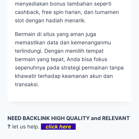
menyediakan bonus tambahan seperti
cashback, free spin harian, dan turnamen
slot dengan hadiah menarik.
Bermain di situs yang aman juga
memastikan data dan kemenanganmu
terlindungi. Dengan memilih tempat
bermain yang tepat, Anda bisa fokus
sepenuhnya pada strategi permainan tanpa
khawatir terhadap keamanan akun dan
transaksi.
NEED BACKLINK HIGH QUALITY and RELEVANT
?
let us help.
click here