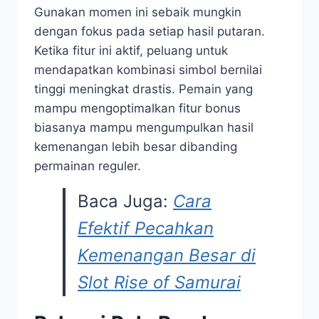
Gunakan momen ini sebaik mungkin
dengan fokus pada setiap hasil putaran.
Ketika fitur ini aktif, peluang untuk
mendapatkan kombinasi simbol bernilai
tinggi meningkat drastis. Pemain yang
mampu mengoptimalkan fitur bonus
biasanya mampu mengumpulkan hasil
kemenangan lebih besar dibanding
permainan reguler.
Baca Juga:
Cara
Efektif Pecahkan
Kemenangan Besar di
Slot Rise of Samurai