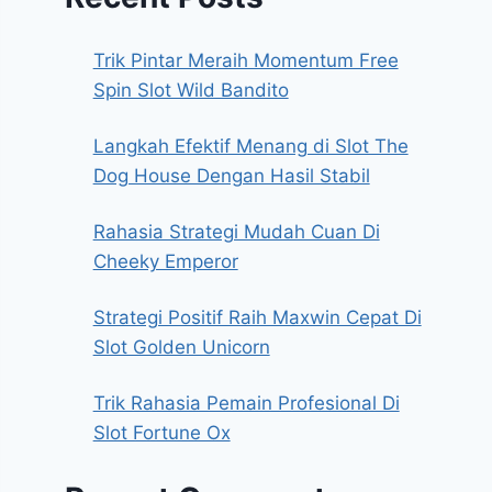
Trik Pintar Meraih Momentum Free
Spin Slot Wild Bandito
Langkah Efektif Menang di Slot The
Dog House Dengan Hasil Stabil
Rahasia Strategi Mudah Cuan Di
Cheeky Emperor
Strategi Positif Raih Maxwin Cepat Di
Slot Golden Unicorn
Trik Rahasia Pemain Profesional Di
Slot Fortune Ox