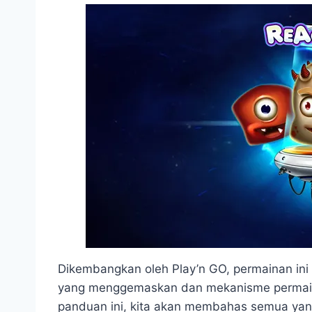
Dikembangkan oleh Play’n GO, permainan ini
yang menggemaskan dan mekanisme permainan
panduan ini, kita akan membahas semua yang