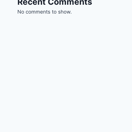
Recent Comments
No comments to show.