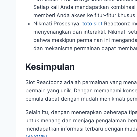
Setiap kali Anda mendapatkan kombinasi
memberi Anda akses ke fitur-fitur khusus
Nikmati Prosesnya:
toto slot
Reactoonz m
menyenangkan dan interaktif. Nikmati set
bahwa meskipun permainan ini mengandal
dan mekanisme permainan dapat memban
Kesimpulan
Slot Reactoonz adalah permainan yang mena
bermain yang unik. Dengan memahami konsep d
pemula dapat dengan mudah menikmati perma
Selain itu, dengan menerapkan beberapa tip
untuk menang dan menjaga pengalaman berm
mendapatkan informasi terbaru dengan mu