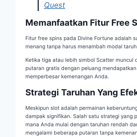
Quest
Memanfaatkan Fitur Free 
Fitur free spins pada Divine Fortune adalah 
menang tanpa harus menambah modal taruh
Ketika tiga atau lebih simbol Scatter muncu
putaran gratis dengan peluang mendapatkan f
memperbesar kemenangan Anda.
Strategi Taruhan Yang Efek
Meskipun slot adalah permainan keberuntung
dampak signifikan. Salah satu strategi yang p
mana Anda mulai dengan taruhan rendah dan
mengalami beberapa putaran tanpa kemena