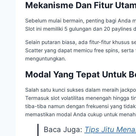
Mekanisme Dan Fitur Utama
Sebelum mulai bermain, penting bagi Anda m
Slot ini memiliki 5 gulungan dan 20 paylines
Selain putaran biasa, ada fitur-fitur khusus 
Scatter yang dapat memicu free spins, serta f
menguntungkan.
Modal Yang Tepat Untuk Be
Salah satu kunci sukses dalam meraih jackpo
Termasuk slot volatilitas menengah hingga t
tiba-tiba namun dengan frekuensi yang tidak 
memastikan modal Anda cukup untuk menaha
Baca Juga:
Tips Jitu Mena