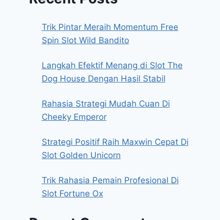
Trik Pintar Meraih Momentum Free
Spin Slot Wild Bandito
Langkah Efektif Menang di Slot The
Dog House Dengan Hasil Stabil
Rahasia Strategi Mudah Cuan Di
Cheeky Emperor
Strategi Positif Raih Maxwin Cepat Di
Slot Golden Unicorn
Trik Rahasia Pemain Profesional Di
Slot Fortune Ox