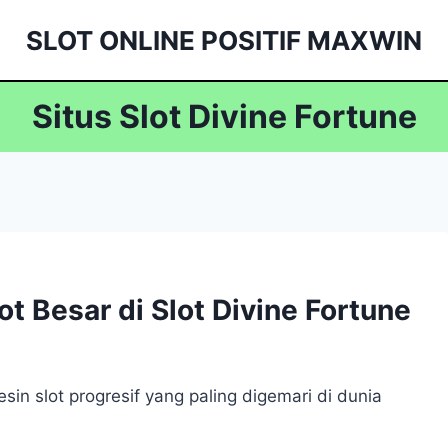
SLOT ONLINE POSITIF MAXWIN
Situs Slot Divine Fortune
t Besar di Slot Divine Fortune
in slot progresif yang paling digemari di dunia