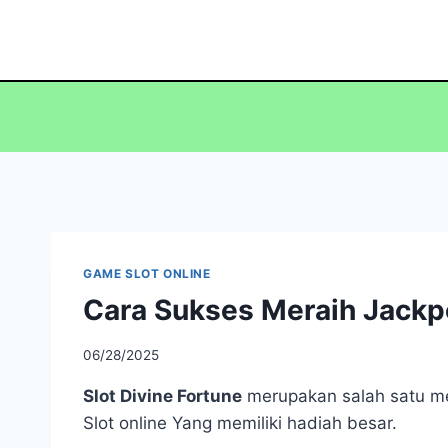
Skip
to
content
GAME SLOT ONLINE
Cara Sukses Meraih Jackpo
06/28/2025
Slot Divine Fortune
merupakan salah satu mes
Slot online Yang memiliki hadiah besar.