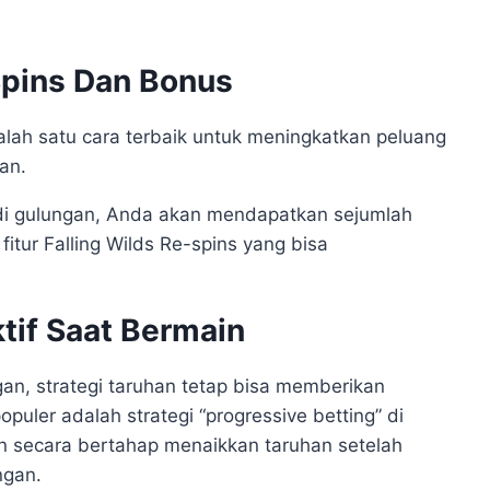
Spins Dan Bonus
salah satu cara terbaik untuk meningkatkan peluang
an.
l di gulungan, Anda akan mendapatkan sejumlah
itur Falling Wilds Re-spins yang bisa
tif Saat Bermain
an, strategi taruhan tetap bisa memberikan
opuler adalah strategi “progressive betting” di
 secara bertahap menaikkan taruhan setelah
ngan.