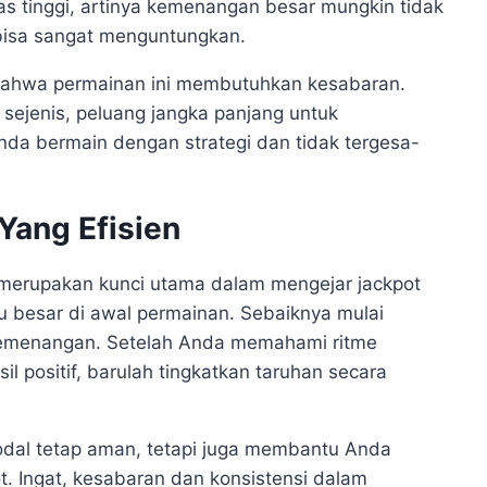
tas tinggi, artinya kemenangan besar mungkin tidak
a bisa sangat menguntungkan.
 bahwa permainan ini membutuhkan kesabaran.
t sejenis, peluang jangka panjang untuk
da bermain dengan strategi dan tidak tergesa-
Yang Efisien
 merupakan kunci utama dalam mengejar jackpot
lu besar di awal permainan. Sebaiknya mulai
kemenangan. Setelah Anda memahami ritme
l positif, barulah tingkatkan taruhan secara
modal tetap aman, tetapi juga membantu Anda
t. Ingat, kesabaran dan konsistensi dalam