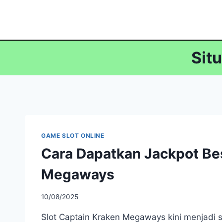
Skip
to
content
Sit
GAME SLOT ONLINE
Cara Dapatkan Jackpot Bes
Megaways
10/08/2025
Slot Captain Kraken Megaways kini menjadi sa