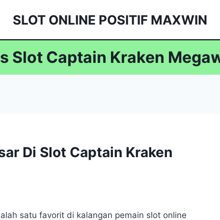
SLOT ONLINE POSITIF MAXWIN
us Slot Captain Kraken Mega
ar Di Slot Captain Kraken
lah satu favorit di kalangan pemain slot online