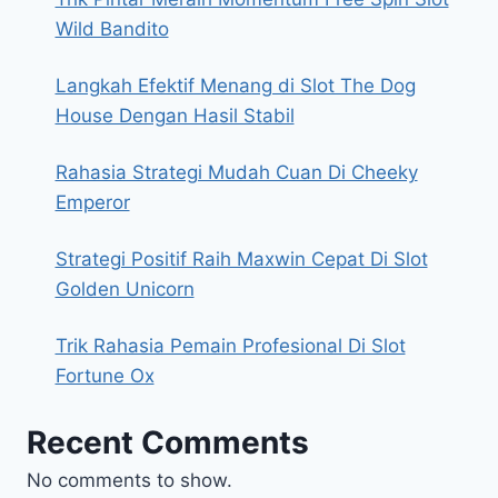
Wild Bandito
Langkah Efektif Menang di Slot The Dog
House Dengan Hasil Stabil
Rahasia Strategi Mudah Cuan Di Cheeky
Emperor
Strategi Positif Raih Maxwin Cepat Di Slot
Golden Unicorn
Trik Rahasia Pemain Profesional Di Slot
Fortune Ox
Recent Comments
No comments to show.