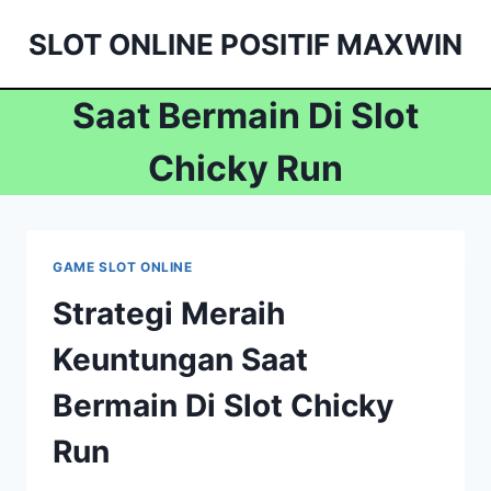
Skip
SLOT ONLINE POSITIF MAXWIN
to
content
Saat Bermain Di Slot
Chicky Run
GAME SLOT ONLINE
Strategi Meraih
Keuntungan Saat
Bermain Di Slot Chicky
Run