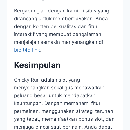
Bergabunglah dengan kami di situs yang
dirancang untuk memberdayakan. Anda
dengan konten berkualitas dan fitur
interaktif yang membuat pengalaman
menjelajah semakin menyenangkan di
bibit4d link
.
Kesimpulan
Chicky Run adalah slot yang
menyenangkan sekaligus menawarkan
peluang besar untuk mendapatkan
keuntungan. Dengan memahami fitur
permainan, menggunakan strategi taruhan
yang tepat, memanfaatkan bonus slot, dan
menjaga emosi saat bermain, Anda dapat