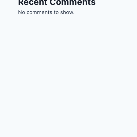
Recent Comments
No comments to show.