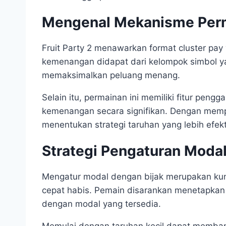
Mengenal Mekanisme Perma
Fruit Party 2 menawarkan format cluster pay 
kemenangan didapat dari kelompok simbol y
memaksimalkan peluang menang.
Selain itu, permainan ini memiliki fitur peng
kemenangan secara signifikan. Dengan mempela
menentukan strategi taruhan yang lebih efekt
Strategi Pengaturan Modal
Mengatur modal dengan bijak merupakan ku
cepat habis. Pemain disarankan menetapkan 
dengan modal yang tersedia.
Memulai dengan taruhan kecil dapat memb