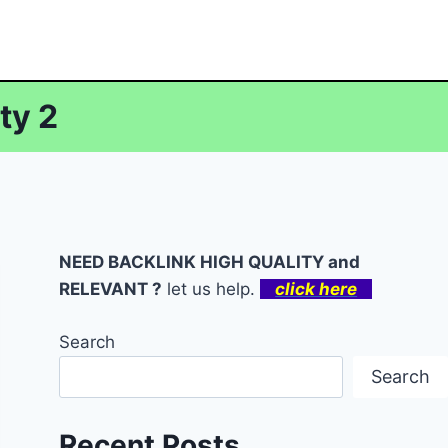
ty 2
NEED BACKLINK HIGH QUALITY and
RELEVANT ?
let us help.
click here
Search
Search
Recent Posts