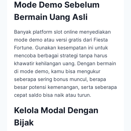
Mode Demo Sebelum
Bermain Uang Asli
Banyak platform slot online menyediakan
mode demo atau versi gratis dari Fiesta
Fortune. Gunakan kesempatan ini untuk
mencoba berbagai strategi tanpa harus
khawatir kehilangan uang. Dengan bermain
di mode demo, kamu bisa mengukur
seberapa sering bonus muncul, berapa
besar potensi kemenangan, serta seberapa
cepat saldo bisa naik atau turun.
Kelola Modal Dengan
Bijak