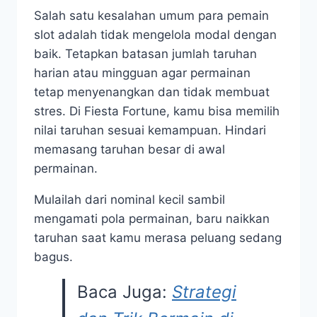
Salah satu kesalahan umum para pemain
slot adalah tidak mengelola modal dengan
baik. Tetapkan batasan jumlah taruhan
harian atau mingguan agar permainan
tetap menyenangkan dan tidak membuat
stres. Di Fiesta Fortune, kamu bisa memilih
nilai taruhan sesuai kemampuan. Hindari
memasang taruhan besar di awal
permainan.
Mulailah dari nominal kecil sambil
mengamati pola permainan, baru naikkan
taruhan saat kamu merasa peluang sedang
bagus.
Baca Juga:
Strategi