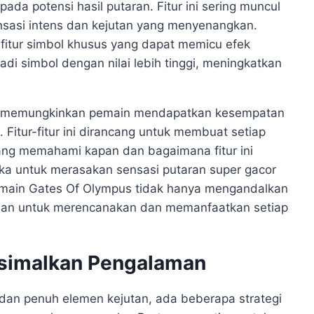
ada potensi hasil putaran. Fitur ini sering muncul
sasi intens dan kejutan yang menyenangkan.
n fitur simbol khusus yang dapat memicu efek
i simbol dengan nilai lebih tinggi, meningkatkan
ang memungkinkan pemain mendapatkan kesempatan
Fitur-fitur ini dirancang untuk membuat setiap
yang memahami kapan dan bagaimana fitur ini
a untuk merasakan sensasi putaran super gacor
ermain Gates Of Olympus tidak hanya mengandalkan
uan untuk merencanakan dan memanfaatkan setiap
aksimalkan Pengalaman
 dan penuh elemen kejutan, ada beberapa strategi