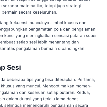
an sekadar matematika, tetapi juga strategi
bermain secara keseluruhan.
tang frekuensi munculnya simbol khusus dan
n menggabungkan pengamatan pola dan pengalaman
n kunci yang meningkatkan sensasi putaran super
membuat setiap sesi lebih menantang dan
sar atas pengalaman bermain dibandingkan
p Sesi
da beberapa tips yang bisa diterapkan. Pertama,
bol khusus yang muncul. Mengoptimalkan momen-
ngalaman dan keseruan setiap putaran. Kedua,
in dalam durasi yang terlalu lama dapat
al, sehingga memengaruhi pengalaman secara