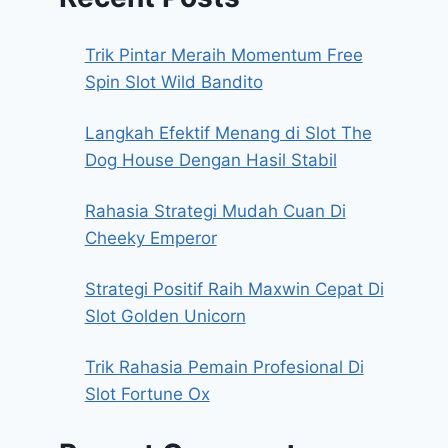
Trik Pintar Meraih Momentum Free
Spin Slot Wild Bandito
Langkah Efektif Menang di Slot The
Dog House Dengan Hasil Stabil
Rahasia Strategi Mudah Cuan Di
Cheeky Emperor
Strategi Positif Raih Maxwin Cepat Di
Slot Golden Unicorn
Trik Rahasia Pemain Profesional Di
Slot Fortune Ox