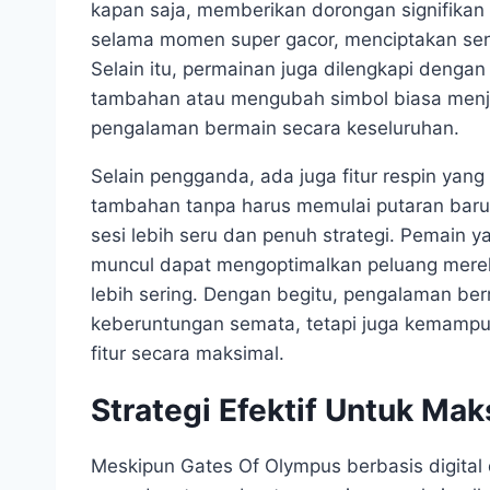
kapan saja, memberikan dorongan signifikan p
selama momen super gacor, menciptakan sen
Selain itu, permainan juga dilengkapi denga
tambahan atau mengubah simbol biasa menjad
pengalaman bermain secara keseluruhan.
Selain pengganda, ada juga fitur respin y
tambahan tanpa harus memulai putaran baru. 
sesi lebih seru dan penuh strategi. Pemain 
muncul dapat mengoptimalkan peluang merek
lebih sering. Dengan begitu, pengalaman b
keberuntungan semata, tetapi juga kemamp
fitur secara maksimal.
Strategi Efektif Untuk M
Meskipun Gates Of Olympus berbasis digital