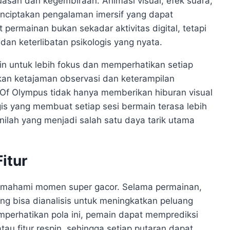
asan dan kegembiraan. Animasi visual, efek suara,
menciptakan pengalaman imersif yang dapat
ermainan bukan sekadar aktivitas digital, tetapi
n keterlibatan psikologis yang nyata.
in untuk lebih fokus dan memperhatikan setiap
tkan ketajaman observasi dan keterampilan
Of Olympus tidak hanya memberikan hiburan visual
gis yang membuat setiap sesi bermain terasa lebih
nilah yang menjadi salah satu daya tarik utama
itur
memahami momen super gacor. Selama permainan,
ng bisa dianalisis untuk meningkatkan peluang
mperhatikan pola ini, pemain dapat memprediksi
u fitur respin, sehingga setiap putaran dapat