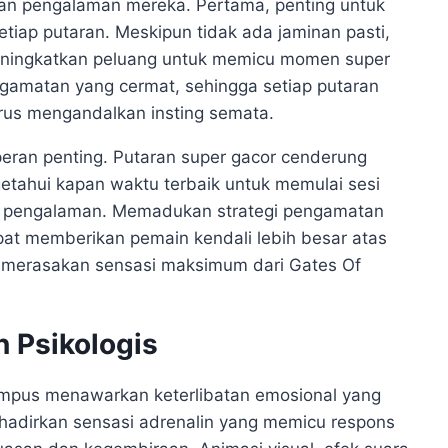
n pengalaman mereka. Pertama, penting untuk
tiap putaran. Meskipun tidak ada jaminan pasti,
eningkatkan peluang untuk memicu momen super
ngamatan yang cermat, sehingga setiap putaran
rus mengandalkan insting semata.
rperan penting. Putaran super gacor cenderung
etahui kapan waktu terbaik untuk memulai sesi
as pengalaman. Memadukan strategi pengamatan
at memberikan pemain kendali lebih besar atas
merasakan sensasi maksimum dari Gates Of
n Psikologis
ympus menawarkan keterlibatan emosional yang
hadirkan sensasi adrenalin yang memicu respons