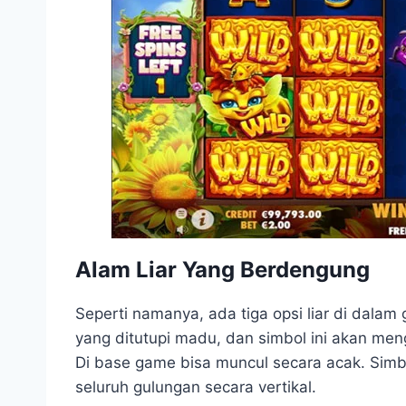
Alam Liar Yang Berdengung
Seperti namanya, ada tiga opsi liar di dalam 
yang ditutupi madu, dan simbol ini akan men
Di base game bisa muncul secara acak. Simbol
seluruh gulungan secara vertikal.