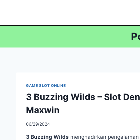
Skip
to
content
P
GAME SLOT ONLINE
3 Buzzing Wilds – Slot De
Maxwin
06/29/2024
3 Buzzing Wilds
menghadirkan pengalaman y