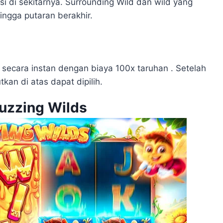
i di sekitarnya. Surrounding Wild dan wild yang
ingga putaran berakhir.
secara instan dengan biaya 100x taruhan . Setelah
tkan di atas dapat dipilih.
uzzing Wilds