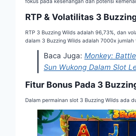
fokus pada kesenangan dan potensi kemenang
RTP & Volatilitas 3 Buzzin
RTP 3 Buzzing Wilds adalah 96,73%, dan vola
dalam 3 Buzzing Wilds adalah 7000x jumlah 
Baca Juga:
Monkey: Battle 
Sun Wukong Dalam Slot L
Fitur Bonus Pada 3 Buzzin
Dalam permainan slot 3 Buzzing Wilds ada du