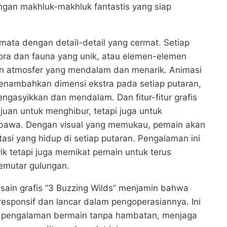
ngan makhluk-makhluk fantastis yang siap
mata dengan detail-detail yang cermat. Setiap
 flora dan fauna yang unik, atau elemen-elemen
kan atmosfer yang mendalam dan menarik. Animasi
enambahkan dimensi ekstra pada setiap putaran,
asyikkan dan mendalam. Dan fitur-fitur grafis
tujuan untuk menghibur, tetapi juga untuk
ibawa. Dengan visual yang memukau, pemain akan
asi yang hidup di setiap putaran. Pengalaman ini
k tetapi juga memikat pemain untuk terus
memutar gulungan.
 desain grafis “3 Buzzing Wilds” menjamin bahwa
 responsif dan lancar dalam pengoperasiannya. Ini
 pengalaman bermain tanpa hambatan, menjaga