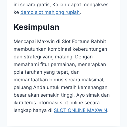
ini secara gratis, Kalian dapat mengakses
ke
demo slot mahjong rupiah
.
Kesimpulan
Mencapai Maxwin di Slot Fortune Rabbit
membutuhkan kombinasi keberuntungan
dan strategi yang matang. Dengan
memahami fitur permainan, menerapkan
pola taruhan yang tepat, dan
memanfaatkan bonus secara maksimal,
peluang Anda untuk meraih kemenangan
besar akan semakin tinggi. Ayo simak dan
ikuti terus informasi slot online secara
lengkap hanya di
SLOT ONLINE MAXWIN
.