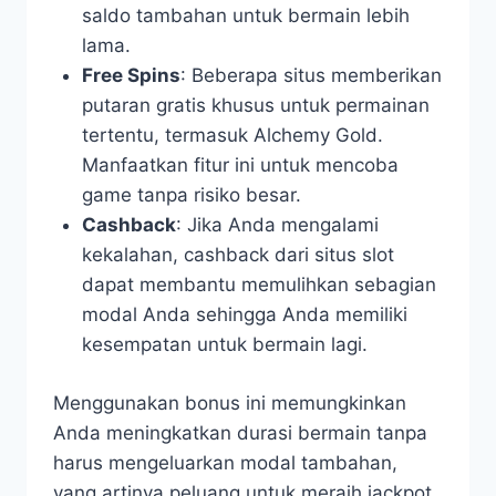
saldo tambahan untuk bermain lebih
lama.
Free Spins
: Beberapa situs memberikan
putaran gratis khusus untuk permainan
tertentu, termasuk Alchemy Gold.
Manfaatkan fitur ini untuk mencoba
game tanpa risiko besar.
Cashback
: Jika Anda mengalami
kekalahan, cashback dari situs slot
dapat membantu memulihkan sebagian
modal Anda sehingga Anda memiliki
kesempatan untuk bermain lagi.
Menggunakan bonus ini memungkinkan
Anda meningkatkan durasi bermain tanpa
harus mengeluarkan modal tambahan,
yang artinya peluang untuk meraih jackpot