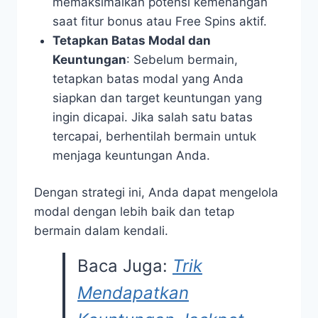
memaksimalkan potensi kemenangan
saat fitur bonus atau Free Spins aktif.
Tetapkan Batas Modal dan
Keuntungan
: Sebelum bermain,
tetapkan batas modal yang Anda
siapkan dan target keuntungan yang
ingin dicapai. Jika salah satu batas
tercapai, berhentilah bermain untuk
menjaga keuntungan Anda.
Dengan strategi ini, Anda dapat mengelola
modal dengan lebih baik dan tetap
bermain dalam kendali.
Baca Juga:
Trik
Mendapatkan