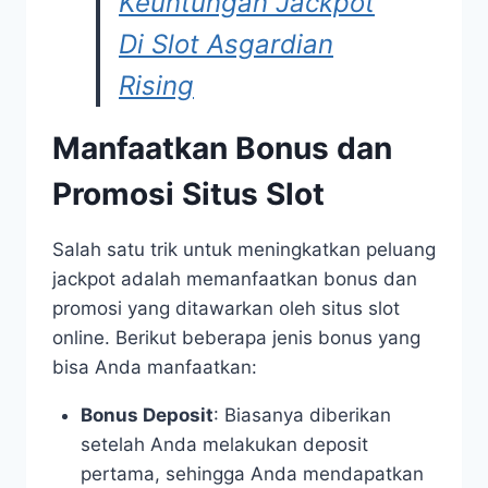
Keuntungan Jackpot
Di Slot Asgardian
Rising
Manfaatkan Bonus dan
Promosi Situs Slot
Salah satu trik untuk meningkatkan peluang
jackpot adalah memanfaatkan bonus dan
promosi yang ditawarkan oleh situs slot
online. Berikut beberapa jenis bonus yang
bisa Anda manfaatkan:
Bonus Deposit
: Biasanya diberikan
setelah Anda melakukan deposit
pertama, sehingga Anda mendapatkan