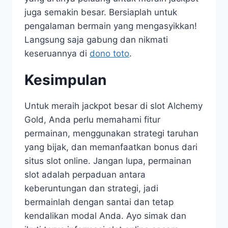
juga semakin besar. Bersiaplah untuk
pengalaman bermain yang mengasyikkan!
Langsung saja gabung dan nikmati
keseruannya di
dono toto
.
Kesimpulan
Untuk meraih jackpot besar di slot Alchemy
Gold, Anda perlu memahami fitur
permainan, menggunakan strategi taruhan
yang bijak, dan memanfaatkan bonus dari
situs slot online. Jangan lupa, permainan
slot adalah perpaduan antara
keberuntungan dan strategi, jadi
bermainlah dengan santai dan tetap
kendalikan modal Anda. Ayo simak dan