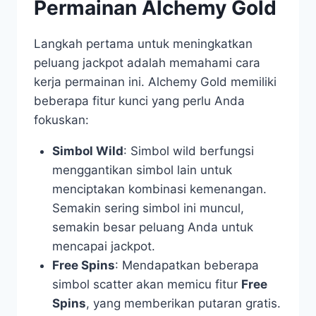
Permainan Alchemy Gold
Langkah pertama untuk meningkatkan
peluang jackpot adalah memahami cara
kerja permainan ini. Alchemy Gold memiliki
beberapa fitur kunci yang perlu Anda
fokuskan:
Simbol Wild
: Simbol wild berfungsi
menggantikan simbol lain untuk
menciptakan kombinasi kemenangan.
Semakin sering simbol ini muncul,
semakin besar peluang Anda untuk
mencapai jackpot.
Free Spins
: Mendapatkan beberapa
simbol scatter akan memicu fitur
Free
Spins
, yang memberikan putaran gratis.