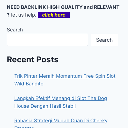
NEED BACKLINK HIGH QUALITY and RELEVANT
?
let us help.
click here
Search
Search
Recent Posts
Trik Pintar Meraih Momentum Free Spin Slot
Wild Bandito
Langkah Efektif Menang di Slot The Dog
House Dengan Hasil Stabil
Rahasia Strategi Mudah Cuan Di Cheeky