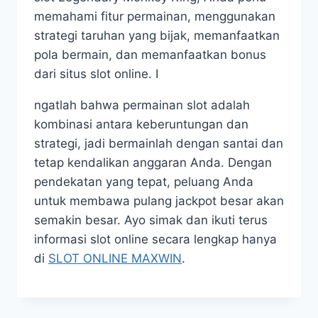
memahami fitur permainan, menggunakan
strategi taruhan yang bijak, memanfaatkan
pola bermain, dan memanfaatkan bonus
dari situs slot online. I
ngatlah bahwa permainan slot adalah
kombinasi antara keberuntungan dan
strategi, jadi bermainlah dengan santai dan
tetap kendalikan anggaran Anda. Dengan
pendekatan yang tepat, peluang Anda
untuk membawa pulang jackpot besar akan
semakin besar. Ayo simak dan ikuti terus
informasi slot online secara lengkap hanya
di
SLOT ONLINE MAXWIN
.