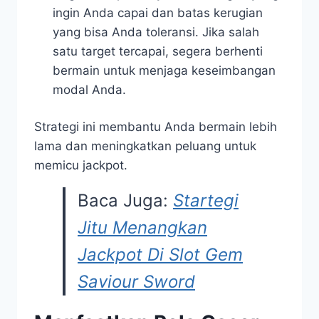
ingin Anda capai dan batas kerugian
yang bisa Anda toleransi. Jika salah
satu target tercapai, segera berhenti
bermain untuk menjaga keseimbangan
modal Anda.
Strategi ini membantu Anda bermain lebih
lama dan meningkatkan peluang untuk
memicu jackpot.
Baca Juga:
Startegi
Jitu Menangkan
Jackpot Di Slot Gem
Saviour Sword