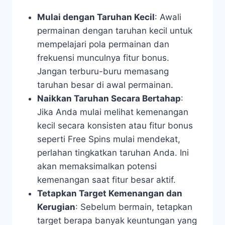
Mulai dengan Taruhan Kecil
: Awali
permainan dengan taruhan kecil untuk
mempelajari pola permainan dan
frekuensi munculnya fitur bonus.
Jangan terburu-buru memasang
taruhan besar di awal permainan.
Naikkan Taruhan Secara Bertahap
:
Jika Anda mulai melihat kemenangan
kecil secara konsisten atau fitur bonus
seperti Free Spins mulai mendekat,
perlahan tingkatkan taruhan Anda. Ini
akan memaksimalkan potensi
kemenangan saat fitur besar aktif.
Tetapkan Target Kemenangan dan
Kerugian
: Sebelum bermain, tetapkan
target berapa banyak keuntungan yang