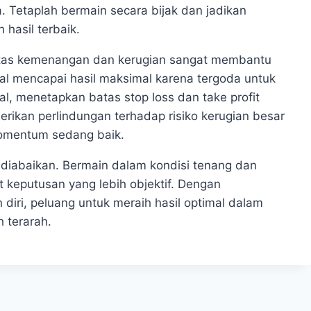
Tetaplah bermain secara bijak dan jadikan
hasil terbaik.
batas kemenangan dan kerugian sangat membantu
al mencapai hasil maksimal karena tergoda untuk
al, menetapkan batas stop loss dan take profit
ikan perlindungan terhadap risiko kerugian besar
omentum sedang baik.
h diabaikan. Bermain dalam kondisi tenang dan
eputusan yang lebih objektif. Dengan
diri, peluang untuk meraih hasil optimal dalam
 terarah.