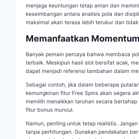
menjaga keuntungan tetap aman dan meminim
keseimbangan antara analisis pola dan disip
maksimal akan terasa lebih terukur dan tida
Memanfaatkan Momentum 
Banyak pemain percaya bahwa membaca po
terbaik. Meskipun hasil slot bersifat acak, 
dapat menjadi referensi tambahan dalam men
Sebagai contoh, jika dalam beberapa putaran
kemungkinan fitur Free Spins akan segera ak
memilih menaikkan taruhan secara bertahap
fitur bonus muncul.
Namun, penting untuk tetap realistis. Janga
tanpa perhitungan. Gunakan pendekatan berta