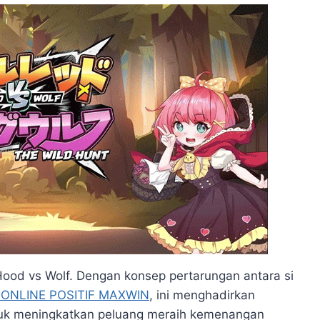
ood vs Wolf
. Dengan konsep pertarungan antara si
 ONLINE POSITIF MAXWIN
, ini menghadirkan
tuk meningkatkan peluang meraih kemenangan