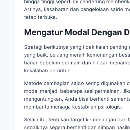
hingga tinggi seperti ini cenderung memberi
Artinya, kesabaran dan pengelolaan saldo m
tetap terbuka.
Mengatur Modal Dengan Di
Strategi berikutnya yang tidak kalah penti
yang baik, peluang meraih kemenangan besa
harian sebelum bermain dan hindari menamb
kekalahan beruntun.
Metode pembagian saldo sering digunakan 
modal menjadi beberapa sesi permainan. Jik
menguntungkan, Anda bisa berhenti sementar
membantu menjaga kestabilan psikologis.
Selain itu, tentukan target kemenangan dan ba
sebaiknya segera berhenti dan simpan hasilnya