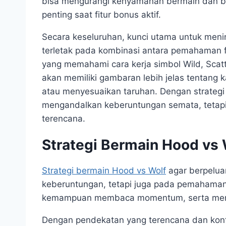
bisa mengurangi kenyamanan bermain dan 
penting saat fitur bonus aktif.
Secara keseluruhan, kunci utama untuk men
terletak pada kombinasi antara pemahaman fi
yang memahami cara kerja simbol Wild, Scat
akan memiliki gambaran lebih jelas tentang
atau menyesuaikan taruhan. Dengan strategi 
mengandalkan keberuntungan semata, tetapi 
terencana.
Strategi Bermain Hood vs
Strategi bermain
Hood vs Wolf
agar berpelua
keberuntungan, tetapi juga pada pemahaman f
kemampuan membaca momentum, serta menj
Dengan pendekatan yang terencana dan kont