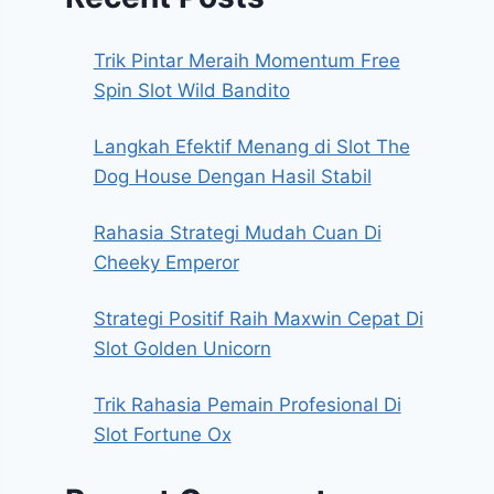
Trik Pintar Meraih Momentum Free
Spin Slot Wild Bandito
Langkah Efektif Menang di Slot The
Dog House Dengan Hasil Stabil
Rahasia Strategi Mudah Cuan Di
Cheeky Emperor
Strategi Positif Raih Maxwin Cepat Di
Slot Golden Unicorn
Trik Rahasia Pemain Profesional Di
Slot Fortune Ox