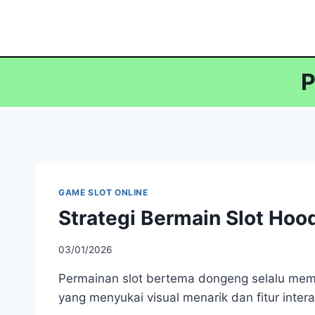
Skip
to
content
P
GAME SLOT ONLINE
Strategi Bermain Slot Hoo
03/01/2026
Permainan slot bertema dongeng selalu memili
yang menyukai visual menarik dan fitur interak