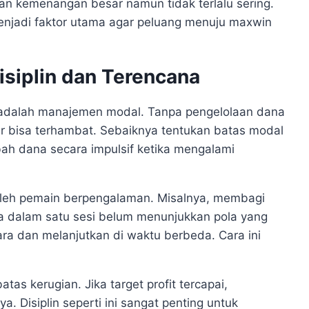
kan kemenangan besar namun tidak terlalu sering.
enjadi faktor utama agar peluang menuju maxwin
siplin dan Terencana
ng adalah manajemen modal. Tanpa pengelolaan dana
r bisa terhambat. Sebaiknya tentukan batas modal
ah dana secara impulsif ketika mengalami
oleh pemain berpengalaman. Misalnya, membagi
a dalam satu sesi belum menunjukkan pola yang
a dan melanjutkan di waktu berbeda. Cara ini
tas kerugian. Jika target profit tercapai,
. Disiplin seperti ini sangat penting untuk