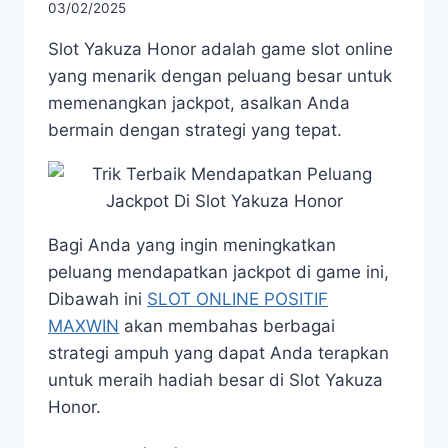
03/02/2025
Slot Yakuza Honor adalah game slot online
yang menarik dengan peluang besar untuk
memenangkan jackpot, asalkan Anda
bermain dengan strategi yang tepat.
Bagi Anda yang ingin meningkatkan
peluang mendapatkan jackpot di game ini,
Dibawah ini
SLOT ONLINE POSITIF
MAXWIN
akan membahas berbagai
strategi ampuh yang dapat Anda terapkan
untuk meraih hadiah besar di Slot Yakuza
Honor.