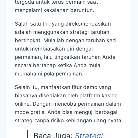
tergoda untuk terus bermain saat
mengalami kekalahan beruntun.
Salah satu trik yang direkomendasikan
adalah menggunakan strategi taruhan
bertingkat. Mulailah dengan taruhan kecil
untuk membiasakan diri dengan
permainan, lalu tingkatkan taruhan Anda
secara bertahap ketika Anda mulai
memahami pola permainan.
Selain itu, manfaatkan fitur demo yang
biasanya disediakan oleh platform kasino
online. Dengan mencoba permainan dalam
mode gratis, Anda bisa menguji berbagai
strategi tanpa risiko kehilangan uang nyata.
Baca Juga:
Strategi