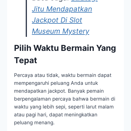
Jitu Mendapatkan
Jackpot Di Slot
Museum Mystery
Pilih Waktu Bermain Yang
Tepat
Percaya atau tidak, waktu bermain dapat
mempengaruhi peluang Anda untuk
mendapatkan jackpot. Banyak pemain
berpengalaman percaya bahwa bermain di
waktu yang lebih sepi, seperti larut malam
atau pagi hari, dapat meningkatkan
peluang menang.