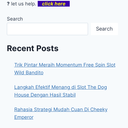
?
let us help.
click here
Search
Search
Recent Posts
Trik Pintar Meraih Momentum Free Spin Slot
Wild Bandito
Langkah Efektif Menang di Slot The Dog
House Dengan Hasil Stabil
Rahasia Strategi Mudah Cuan Di Cheeky
Emperor