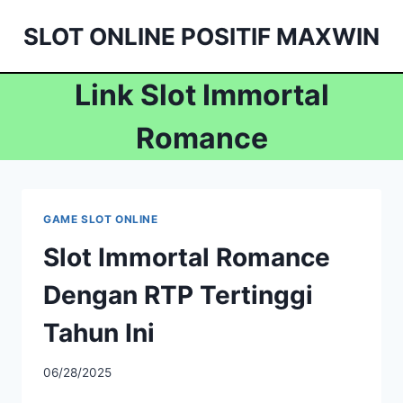
Skip
SLOT ONLINE POSITIF MAXWIN
to
content
Link Slot Immortal
Romance
GAME SLOT ONLINE
Slot Immortal Romance
Dengan RTP Tertinggi
Tahun Ini
06/28/2025