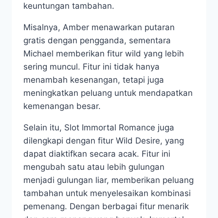
keuntungan tambahan.
Misalnya, Amber menawarkan putaran
gratis dengan pengganda, sementara
Michael memberikan fitur wild yang lebih
sering muncul. Fitur ini tidak hanya
menambah kesenangan, tetapi juga
meningkatkan peluang untuk mendapatkan
kemenangan besar.
Selain itu, Slot Immortal Romance juga
dilengkapi dengan fitur Wild Desire, yang
dapat diaktifkan secara acak. Fitur ini
mengubah satu atau lebih gulungan
menjadi gulungan liar, memberikan peluang
tambahan untuk menyelesaikan kombinasi
pemenang. Dengan berbagai fitur menarik