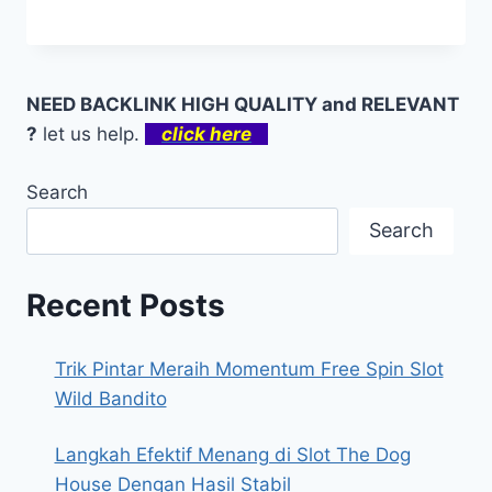
NEED BACKLINK HIGH QUALITY and RELEVANT
?
let us help.
click here
Search
Search
Recent Posts
Trik Pintar Meraih Momentum Free Spin Slot
Wild Bandito
Langkah Efektif Menang di Slot The Dog
House Dengan Hasil Stabil