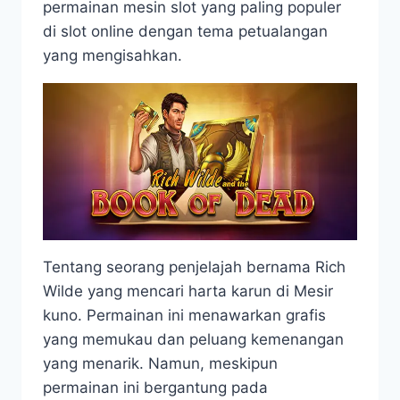
permainan mesin slot yang paling populer
di slot online dengan tema petualangan
yang mengisahkan.
Tentang seorang penjelajah bernama Rich
Wilde yang mencari harta karun di Mesir
kuno. Permainan ini menawarkan grafis
yang memukau dan peluang kemenangan
yang menarik. Namun, meskipun
permainan ini bergantung pada