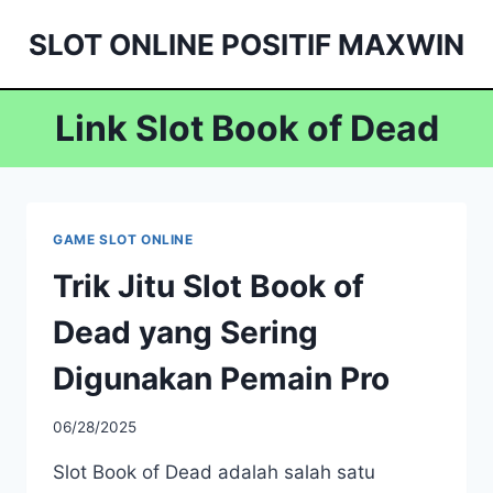
Skip
SLOT ONLINE POSITIF MAXWIN
to
content
Link Slot Book of Dead
GAME SLOT ONLINE
Trik Jitu Slot Book of
Dead yang Sering
Digunakan Pemain Pro
06/28/2025
Slot Book of Dead adalah salah satu