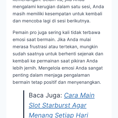
mengalami kerugian dalam satu sesi, Anda
masih memiliki kesempatan untuk kembali
dan mencoba lagi di sesi berikutnya.
Pemain pro juga sering kali tidak terbawa
emosi saat bermain. Jika Anda mulai
merasa frustrasi atau tertekan, mungkin
sudah saatnya untuk berhenti sejenak dan
kembali ke permainan saat pikiran Anda
lebih jernih. Mengelola emosi Anda sangat
penting dalam menjaga pengalaman
bermain tetap positif dan menyenangkan.
Baca Juga:
Cara Main
Slot Starburst Agar
Menang Setiap Hari