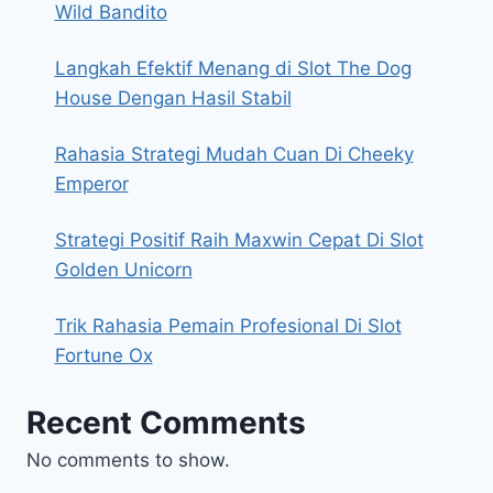
Wild Bandito
Langkah Efektif Menang di Slot The Dog
House Dengan Hasil Stabil
Rahasia Strategi Mudah Cuan Di Cheeky
Emperor
Strategi Positif Raih Maxwin Cepat Di Slot
Golden Unicorn
Trik Rahasia Pemain Profesional Di Slot
Fortune Ox
Recent Comments
No comments to show.