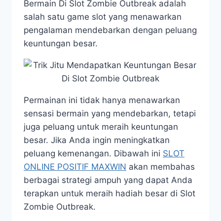
Bermain Di Slot Zombie Outbreak adalah
salah satu game slot yang menawarkan
pengalaman mendebarkan dengan peluang
keuntungan besar.
Permainan ini tidak hanya menawarkan
sensasi bermain yang mendebarkan, tetapi
juga peluang untuk meraih keuntungan
besar. Jika Anda ingin meningkatkan
peluang kemenangan. Dibawah ini
SLOT
ONLINE POSITIF MAXWIN
akan membahas
berbagai strategi ampuh yang dapat Anda
terapkan untuk meraih hadiah besar di Slot
Zombie Outbreak.