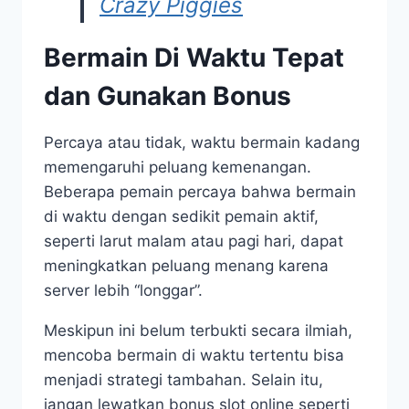
Crazy Piggies
Bermain Di Waktu Tepat
dan Gunakan Bonus
Percaya atau tidak, waktu bermain kadang
memengaruhi peluang kemenangan.
Beberapa pemain percaya bahwa bermain
di waktu dengan sedikit pemain aktif,
seperti larut malam atau pagi hari, dapat
meningkatkan peluang menang karena
server lebih “longgar”.
Meskipun ini belum terbukti secara ilmiah,
mencoba bermain di waktu tertentu bisa
menjadi strategi tambahan.
Selain itu,
jangan lewatkan bonus slot online seperti