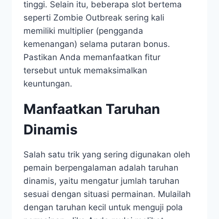
tinggi. Selain itu, beberapa slot bertema
seperti Zombie Outbreak sering kali
memiliki multiplier (pengganda
kemenangan) selama putaran bonus.
Pastikan Anda memanfaatkan fitur
tersebut untuk memaksimalkan
keuntungan.
Manfaatkan Taruhan
Dinamis
Salah satu trik yang sering digunakan oleh
pemain berpengalaman adalah taruhan
dinamis, yaitu mengatur jumlah taruhan
sesuai dengan situasi permainan. Mulailah
dengan taruhan kecil untuk menguji pola