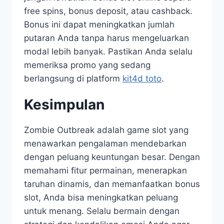
free spins, bonus deposit, atau cashback.
Bonus ini dapat meningkatkan jumlah
putaran Anda tanpa harus mengeluarkan
modal lebih banyak. Pastikan Anda selalu
memeriksa promo yang sedang
berlangsung di platform
kit4d toto
.
Kesimpulan
Zombie Outbreak adalah game slot yang
menawarkan pengalaman mendebarkan
dengan peluang keuntungan besar. Dengan
memahami fitur permainan, menerapkan
taruhan dinamis, dan memanfaatkan bonus
slot, Anda bisa meningkatkan peluang
untuk menang. Selalu bermain dengan