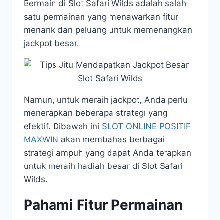
Bermain di Slot Safari Wilds adalah salah
satu permainan yang menawarkan fitur
menarik dan peluang untuk memenangkan
jackpot besar.
Namun, untuk meraih jackpot, Anda perlu
menerapkan beberapa strategi yang
efektif. Dibawah ini
SLOT ONLINE POSITIF
MAXWIN
akan membahas berbagai
strategi ampuh yang dapat Anda terapkan
untuk meraih hadiah besar di Slot Safari
Wilds.
Pahami Fitur Permainan