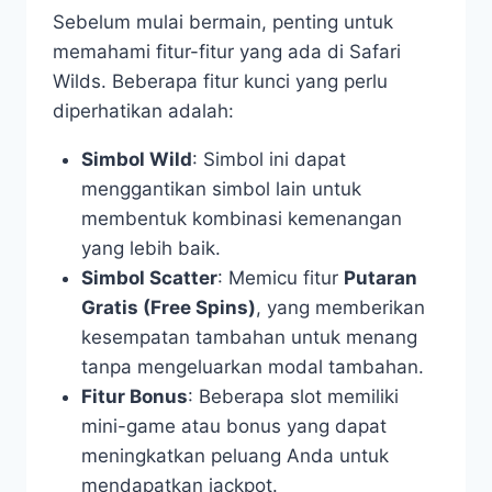
Sebelum mulai bermain, penting untuk
memahami fitur-fitur yang ada di Safari
Wilds. Beberapa fitur kunci yang perlu
diperhatikan adalah:
Simbol Wild
: Simbol ini dapat
menggantikan simbol lain untuk
membentuk kombinasi kemenangan
yang lebih baik.
Simbol Scatter
: Memicu fitur
Putaran
Gratis (Free Spins)
, yang memberikan
kesempatan tambahan untuk menang
tanpa mengeluarkan modal tambahan.
Fitur Bonus
: Beberapa slot memiliki
mini-game atau bonus yang dapat
meningkatkan peluang Anda untuk
mendapatkan jackpot.