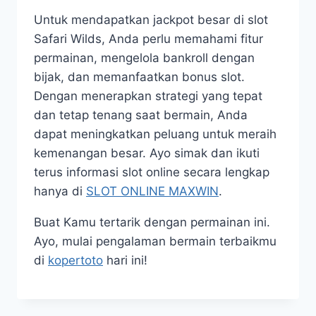
Untuk mendapatkan jackpot besar di slot
Safari Wilds, Anda perlu memahami fitur
permainan, mengelola bankroll dengan
bijak, dan memanfaatkan bonus slot.
Dengan menerapkan strategi yang tepat
dan tetap tenang saat bermain, Anda
dapat meningkatkan peluang untuk meraih
kemenangan besar. Ayo simak dan ikuti
terus informasi slot online secara lengkap
hanya di
SLOT ONLINE MAXWIN
.
Buat Kamu tertarik dengan permainan ini.
Ayo, mulai pengalaman bermain terbaikmu
di
kopertoto
hari ini!