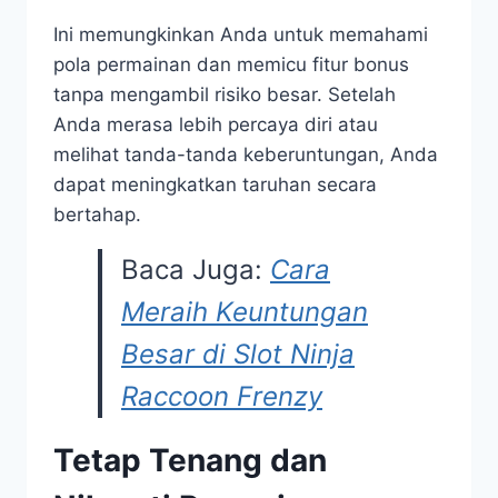
Ini memungkinkan Anda untuk memahami
pola permainan dan memicu fitur bonus
tanpa mengambil risiko besar. Setelah
Anda merasa lebih percaya diri atau
melihat tanda-tanda keberuntungan, Anda
dapat meningkatkan taruhan secara
bertahap.
Baca Juga:
Cara
Meraih Keuntungan
Besar di Slot Ninja
Raccoon Frenzy
Tetap Tenang dan