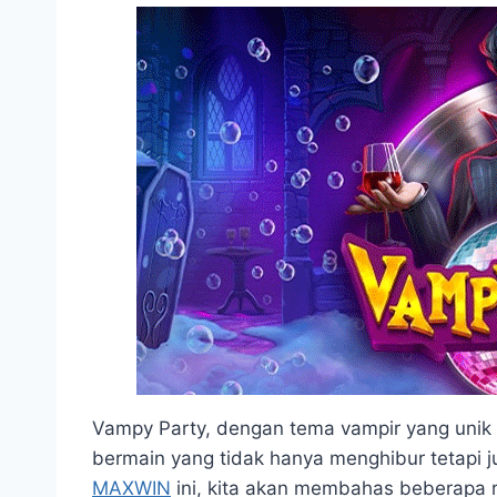
Vampy Party, dengan tema vampir yang unik
bermain yang tidak hanya menghibur tetapi
MAXWIN
ini, kita akan membahas beberapa