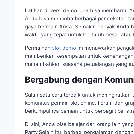
Latihan di versi demo juga bisa membantu A
Anda bisa mencoba berbagai pendekatan tar
gaya bermain Anda. Semakin banyak Anda b
waktu yang tepat untuk bertaruh besar atau k
Permainan
slot demo
ini menawarkan pengala
memberikan kesempatan untuk kemenangan bes
menambahkan suasana petualangan yang aut
Bergabung dengan Komuni
Salah satu cara terbaik untuk meningkatka
komunitas pemain slot online. Forum dan gru
berkumpulnya pemain untuk berbagi tips, str
Di sini, Anda bisa belajar dari orang lain y
Party.
Selain itu, berbagi pengalaman denga