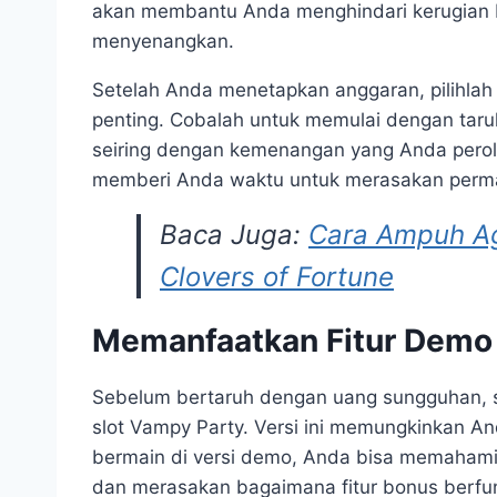
akan membantu Anda menghindari kerugian 
menyenangkan.
Setelah Anda menetapkan anggaran, pilihlah 
penting. Cobalah untuk memulai dengan taru
seiring dengan kemenangan yang Anda perole
memberi Anda waktu untuk merasakan permai
Baca Juga:
Cara Ampuh Ag
Clovers of Fortune
Memanfaatkan Fitur Demo 
Sebelum bertaruh dengan uang sungguhan, s
slot Vampy Party. Versi ini memungkinkan An
bermain di versi demo, Anda bisa memahami 
dan merasakan bagaimana fitur bonus berfun