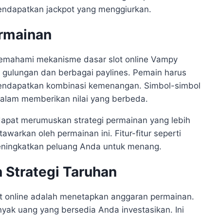
endapatkan jackpot yang menggiurkan.
rmainan
memahami mekanisme dasar slot online Vampy
ima gulungan dan berbagai paylines. Pemain harus
endapatkan kombinasi kemenangan. Simbol-simbol
 malam memberikan nilai yang berbeda.
apat merumuskan strategi permainan yang lebih
tawarkan oleh permainan ini. Fitur-fitur seperti
 meningkatkan peluang Anda untuk menang.
Strategi Taruhan
ot online adalah menetapkan anggaran permainan.
yak uang yang bersedia Anda investasikan. Ini