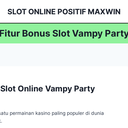
SLOT ONLINE POSITIF MAXWIN
Fitur Bonus Slot Vampy Part
Slot Online Vampy Party
satu permainan kasino paling populer di dunia
.