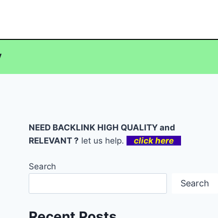
y
NEED BACKLINK HIGH QUALITY and
RELEVANT ?
let us help.
click here
Search
Search
Recent Posts