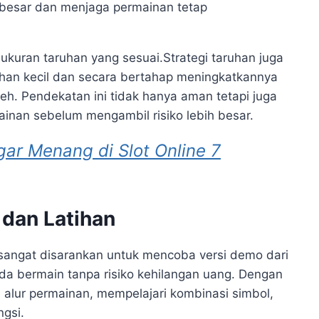
besar dan menjaga permainan tetap
ukuran taruhan yang sesuai.
Strategi taruhan juga
han kecil dan secara bertahap meningkatkannya
h. Pendekatan ini tidak hanya aman tetapi juga
nan sebelum mengambil risiko lebih besar.
ar Menang di Slot Online 7
dan Latihan
angat disarankan untuk mencoba versi demo dari
da bermain tanpa risiko kehilangan uang. Dengan
alur permainan, mempelajari kombinasi simbol,
gsi.