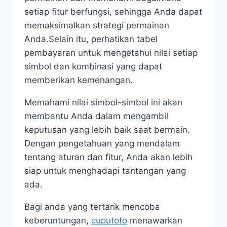
setiap fitur berfungsi, sehingga Anda dapat
memaksimalkan strategi permainan
Anda.
Selain itu, perhatikan tabel
pembayaran untuk mengetahui nilai setiap
simbol dan kombinasi yang dapat
memberikan kemenangan.
Memahami nilai simbol-simbol ini akan
membantu Anda dalam mengambil
keputusan yang lebih baik saat bermain.
Dengan pengetahuan yang mendalam
tentang aturan dan fitur, Anda akan lebih
siap untuk menghadapi tantangan yang
ada.
Bagi anda yang tertarik mencoba
keberuntungan,
cuputoto
menawarkan