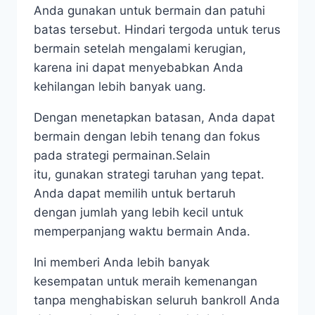
Anda gunakan untuk bermain dan patuhi
batas tersebut. Hindari tergoda untuk terus
bermain setelah mengalami kerugian,
karena ini dapat menyebabkan Anda
kehilangan lebih banyak uang.
Dengan menetapkan batasan, Anda dapat
bermain dengan lebih tenang dan fokus
pada strategi permainan.
Selain
itu, gunakan strategi taruhan yang tepat.
Anda dapat memilih untuk bertaruh
dengan jumlah yang lebih kecil untuk
memperpanjang waktu bermain Anda.
Ini memberi Anda lebih banyak
kesempatan untuk meraih kemenangan
tanpa menghabiskan seluruh bankroll Anda