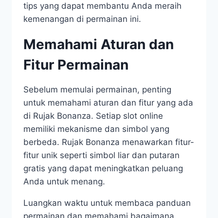
tips yang dapat membantu Anda meraih
kemenangan di permainan ini.
Memahami Aturan dan
Fitur Permainan
Sebelum memulai permainan, penting
untuk memahami aturan dan fitur yang ada
di Rujak Bonanza. Setiap slot online
memiliki mekanisme dan simbol yang
berbeda. Rujak Bonanza menawarkan fitur-
fitur unik seperti simbol liar dan putaran
gratis yang dapat meningkatkan peluang
Anda untuk menang.
Luangkan waktu untuk membaca panduan
permainan dan memahami bagaimana