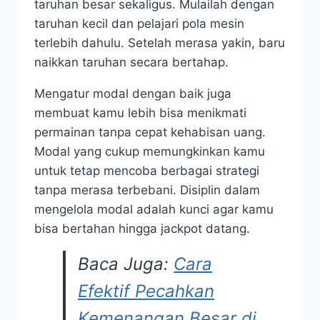
taruhan besar sekaligus. Mulailah dengan
taruhan kecil dan pelajari pola mesin
terlebih dahulu. Setelah merasa yakin, baru
naikkan taruhan secara bertahap.
Mengatur modal dengan baik juga
membuat kamu lebih bisa menikmati
permainan tanpa cepat kehabisan uang.
Modal yang cukup memungkinkan kamu
untuk tetap mencoba berbagai strategi
tanpa merasa terbebani. Disiplin dalam
mengelola modal adalah kunci agar kamu
bisa bertahan hingga jackpot datang.
Baca Juga:
Cara
Efektif Pecahkan
Kemenangan Besar di