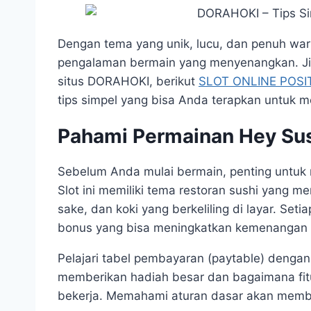
Dengan tema yang unik, lucu, dan penuh wa
pengalaman bermain yang menyenangkan. Jik
situs DORAHOKI, berikut
SLOT ONLINE POSI
tips simpel yang bisa Anda terapkan untuk 
Pahami Permainan Hey Su
Sebelum Anda mulai bermain, penting untuk 
Slot ini memiliki tema restoran sushi yang me
sake, dan koki yang berkeliling di layar. Seti
bonus yang bisa meningkatkan kemenangan
Pelajari tabel pembayaran (paytable) denga
memberikan hadiah besar dan bagaimana fitur-
bekerja. Memahami aturan dasar akan memba