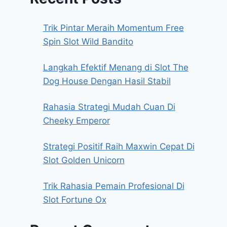
Trik Pintar Meraih Momentum Free
Spin Slot Wild Bandito
Langkah Efektif Menang di Slot The
Dog House Dengan Hasil Stabil
Rahasia Strategi Mudah Cuan Di
Cheeky Emperor
Strategi Positif Raih Maxwin Cepat Di
Slot Golden Unicorn
Trik Rahasia Pemain Profesional Di
Slot Fortune Ox