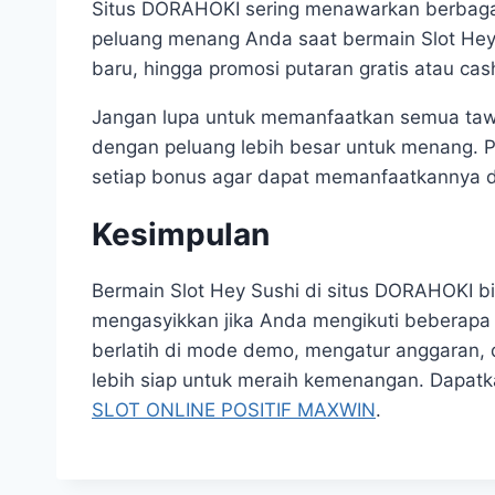
Situs DORAHOKI sering menawarkan berbaga
peluang menang Anda saat bermain Slot Hey
baru, hingga promosi putaran gratis atau ca
Jangan lupa untuk memanfaatkan semua tawa
dengan peluang lebih besar untuk menang. 
setiap bonus agar dapat memanfaatkannya 
Kesimpulan
Bermain Slot Hey Sushi di situs DORAHOKI 
mengasyikkan jika Anda mengikuti beberapa
berlatih di mode demo, mengatur anggaran
lebih siap untuk meraih kemenangan. Dapatka
SLOT ONLINE POSITIF MAXWIN
.