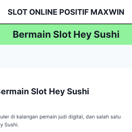
SLOT ONLINE POSITIF MAXWIN
Bermain Slot Hey Sushi
ermain Slot Hey Sushi
ler di kalangan pemain judi digital, dan salah satu
y Sushi.