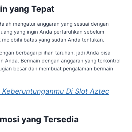
in yang Tepat
 adalah mengatur anggaran yang sesuai dengan
 uang yang ingin Anda pertaruhkan sebelum
k melebihi batas yang sudah Anda tentukan.
an berbagai pilihan taruhan, jadi Anda bisa
an Anda. Bermain dengan anggaran yang terkontrol
rugian besar dan membuat pengalaman bermain
Keberuntunganmu Di Slot Aztec
mosi yang Tersedia