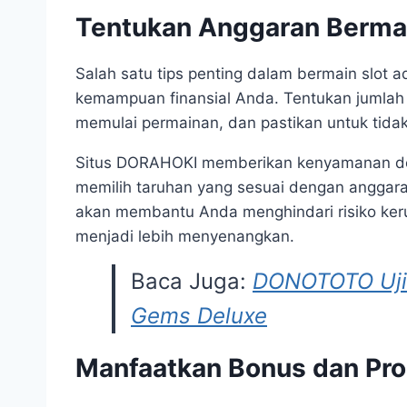
Tentukan Anggaran Berma
Salah satu tips penting dalam bermain slot
kemampuan finansial Anda. Tentukan jumlah
memulai permainan, dan pastikan untuk tida
Situs DORAHOKI memberikan kenyamanan deng
memilih taruhan yang sesuai dengan anggar
akan membantu Anda menghindari risiko ke
menjadi lebih menyenangkan.
Baca Juga:
DONOTOTO Uji 
Gems Deluxe
Manfaatkan Bonus dan Pro