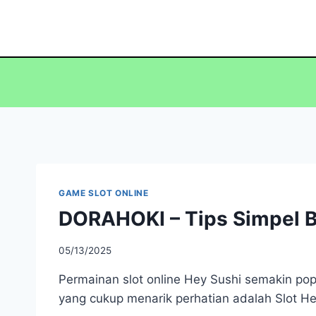
Skip
to
content
GAME SLOT ONLINE
DORAHOKI – Tips Simpel B
05/13/2025
Permainan slot online Hey Sushi semakin popu
yang cukup menarik perhatian adalah Slot He