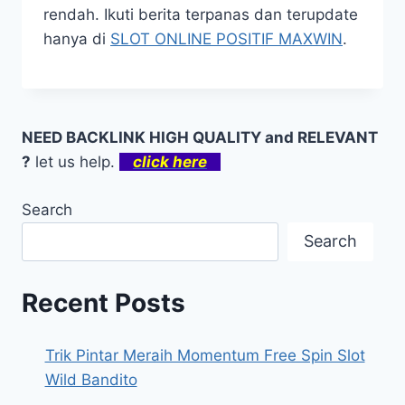
rendah. Ikuti berita terpanas dan terupdate
hanya di
SLOT ONLINE POSITIF MAXWIN
.
NEED BACKLINK HIGH QUALITY and RELEVANT
?
let us help.
click here
Search
Search
Recent Posts
Trik Pintar Meraih Momentum Free Spin Slot
Wild Bandito